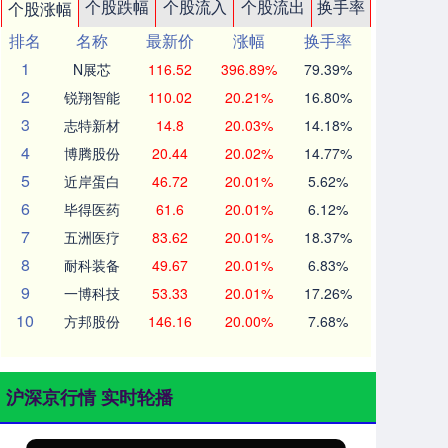
个股跌幅
个股流入
个股流出
换手率
个股涨幅
排名
名称
最新价
涨幅
换手率
1
N展芯
116.52
396.89%
79.39%
2
锐翔智能
110.02
20.21%
16.80%
3
志特新材
14.8
20.03%
14.18%
4
博腾股份
20.44
20.02%
14.77%
5
近岸蛋白
46.72
20.01%
5.62%
6
毕得医药
61.6
20.01%
6.12%
7
五洲医疗
83.62
20.01%
18.37%
8
耐科装备
49.67
20.01%
6.83%
9
一博科技
53.33
20.01%
17.26%
10
方邦股份
146.16
20.00%
7.68%
沪深京行情 实时轮播