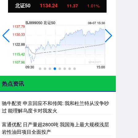
北证50
1134.24
创
11.37
1.01%
热点资讯
驰牛配资 申京回应不和传闻: 我和杜兰特从没争吵
过 能理解乌度卡对我发火
富通优配 日产量超2800吨 我国海上最大规模浅层
岩性油田项目全面投产