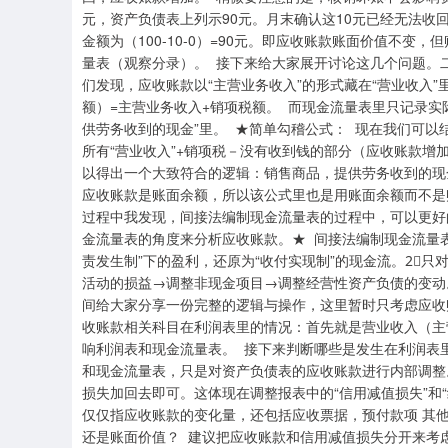
元，资产负债表上列示90元。月末确认这10元已经无法收
金额为（100-10-0）=90元。即应收账款账面价值不
量表（观察分录）。 接下来给大家展开讨论这几个问题。
们发现，应收账款以“主营业务收入”的形式藏在“营业收入
额）=主营业务收入+销项税额。 而现金流量表里只记录实
供劳务收到的现金”里。 ★简单勾稽公式： 现在我们可
所有“营业收入”+销项税－没有收到钱的部分（应收账款增
以得出一个大致符合的逻辑：销售商品，提供劳务收到的现
应收账款是账面余额，所以该公式里也是用账面余额而不是
过程中我发现，间接法编制现金流量表的过程中，可以更好
金流量表的角度来分析应收账款。★ 间接法编制现金流量表
责发生制”下的盈利，还原为“收付实现制”的现金流。2⃣️
活动的损益→调整非现金项目→调整经营性资产负债的变动
间给大家分享一份完整的逻辑与操作，这里暂时只考虑应收
收账款相关科目在利润表里的情况：首先就是营业收入（主
响利润表和现金流量表。 接下来判断哪些是发生在利润表
和现金流量表，只是对资产负债表的应收账款进行内部调整
损失加回去即可。这体现在调整报表中的“信用减值损失”和
仅仅指应收账款的变化量，还包括应收票据，预付款项 其
还是账面价值？ 建议把应收账款和信用减值损失分开来考