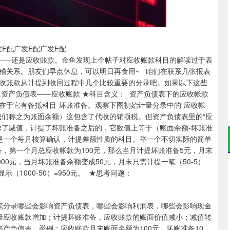
沪深300
4694.44
.42%
43.13
0.93%
西广发E配广发E配广发E配
记——还是应收账款。金鱼发现上个帖子对应收账款科目的解读过于表
稽关系。朋友们早点休息，可以明日再食用~ 咱们在联系几张报表
收账款从计提到收回过程中几个比较重要的分录吧。如果以下这些
资产负债表——应收账款 ★科目含义： 资产负债表下的应收帐款
在于它有备抵科目-坏账准备。观察下图初始计量分录中的“应收帐
我们称之为账面余额）这包含了代收的销项税。但资产负债表里的“应
虑了减值，计提了坏账准备之后的，它数值上等于（账面余额-坏账准
是一个每月核算确认，计提差额性质的科目。举一个不切实际的简单
，第一个月总应收帐款为100元，那么当月计提坏账准备5元，月末
00元，当月坏账准备余额变成50元，月末只需计提一笔（50-5）
（1000-50）=950元。 ★思考问题：
笔分录哪些会影响资产负债表，哪些会影响利润表，哪些会影响现金
量应收账款增加；计提坏账准备，应收账款的账面价值减小；减值转
产负债表。举例：应收账款月末账面余额为100元，坏账准备10