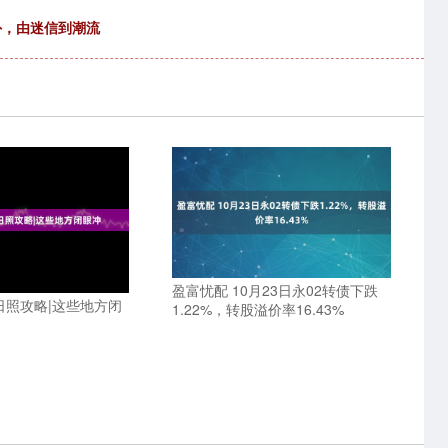
外，由迷信到潮流
盈富忧配 10月23日永02转债下跌
月日照攻略|这些地方闭
1.22%，转股溢价率16.43%