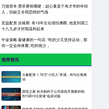
万德资本 墨菲赛前嘴硬：赵心童是个有才华的年轻
人，但缺乏令我恐惧的气场
宏益配资 吉格斯: 有15年左右很怕弗爵, 他直到我三
十八九岁才对我温和起来
中金策略 最健康的一句话: “吃的少又坚持运动，那
你一定会掉体重; 吃的很少，
推荐资讯
大象配资 1.76万“小巨人”奔涌，AI与出海潮
动
跟投之家 科兴制药子公司获批开展眼科制
剂“GB10注射液”临床试验