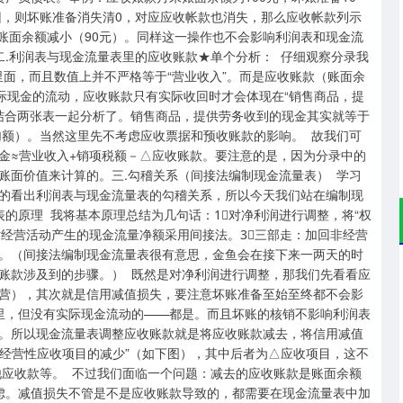
回，则坏账准备消失清0，对应应收帐款也消失，那么应收帐款列示
变，但账面余额减小（90元）。同样这一操作也不会影响利润表和现金流
二.利润表与现金流量表里的应收账款★单个分析： 仔细观察分录我
”里面，而且数值上并不严格等于“营业收入”。而是应收账款（账面余
际现金的流动，应收账款只有实际收回时才会体现在“销售商品，提
以结合两张表一起分析了。销售商品，提供劳务收到的现金其实就等于
加额）。当然这里先不考虑应收票据和预收账款的影响。 故我们可
金≈营业收入+销项税额－△应收账款。要注意的是，因为分录中的
账面价值来计算的。三.勾稽关系（间接法编制现金流量表） 学习
的看出利润表与现金流量表的勾稽关系，所以今天我们站在编制现
的原理 我将基本原理总结为几句话：1⃣️对净利润进行调整，将“权
只对经营活动产生的现金流量净额采用间接法。3⃣️三部走：加回非经营
。（间接法编制现金流量表很有意思，金鱼会在接下来一两天的时
账款涉及到的步骤。） 既然是对净利润进行调整，那我们先看看应
营），其次就是信用减值损失，要注意坏账准备至始至终都不会影
里，但没有实际现金流动的——都是。而且坏账的核销不影响利润表
。所以现金流量表调整应收账款就是将应收账款减去，将信用减值
“经营性应收项目的减少”（如下图），其中后者为△应收项目，这不
他应收款等。 不过我们面临一个问题：减去的应收账款是账面余额
虑。减值损失不管是不是应收账款导致的，都需要在现金流量表中加