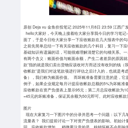
深证成指
14311.01
.68
1.02%
200.89
1
原创 Deja vu 金鱼价投笔记 2025年11月8日 23:59 江
hello大家好，今天晚上接着给大家分享我今日的学习笔
面了，于是今日给大家分享一下应收账款在几大报表中的勾
之前先简单总结一下有关应收账款的几个科目，复习一下应
基础知识有遗漏的话，可能很难理解清楚它的勾稽关系。一.
有两个含义：账面价值与账面余额，产生二者差异的原因就
款”指的就是我们卖出货物应该收对方而还没有收到的钱（
收帐款”是我们对这笔款项进行评估之后计入的，也就是考
备），我们称为账面价值。 而坏账准备需要注意的是，它
例子，如果企业规定每月计提应收帐款总额的5%为坏账准备
应收帐款在资产负债表上显示95元；第二月总应收帐款为10
=45元的坏账准备，保证其余额为50元即可。此时应收帐款显示
图片
现在大家复习一下图片中的分录并思考一个问题：以下几
流量表？ 我们提前讨论一下对资产负债表的影响。初始计
回，应收账款增加。 稍微要注意的是，核销坏账不会影响资