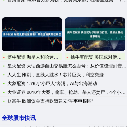
博牛配资 咖星人和哈迷狂喜！冬日魔法庆典已开启
擒牛宝配资 美国或对伊朗发动打击，德黑兰备战细节曝光
星火配资 大话西游自由交易服怎么卖号：从价值梳理到安全变现的
人人生 刚刚，直线大跳水！芯片巨头，利空突袭！
大象配资 1.76万“小巨人”奔涌，AI与出海潮动
大业证券 2010年大案，偷车、抢劫、杀人还焚尸，4个小伙联
财富牛 欧洲议会支持欧盟建立“军事申根区”
全球股市快讯