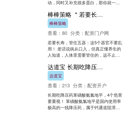
动，同时又补充很多蛋白，那你就一定
掉脂肪;吃的又少，又坚持运动，又吃大
棒棒策略 ＂若要长寿，管住五器＂：这5个器官不要乱用！ 老话说＂病从口入＂，但
量蛋白，你还会....
棒棒策略
查看：
80
分类：
配资门户网
若要长寿，管住五器：这5个器官不要乱
用！ 老话说病从口入，但真正懂养生的
人知道，人体里需要管住的，远不止一
张嘴。中医有句话叫五官通五脏，身体
达道宝 长期吃降压药苯磺酸氨氯地平，4个危害要重视！ 苯磺酸氨氯地平是国内使
的很多慢性损耗，其实....
达道宝
查看：
213
分类：
配资开户
长期吃降压药苯磺酸氨氯地平，4个危害
要重视！ 苯磺酸氨氯地平是国内使用率
极高的一线降压药，属于钙通道阻滞
剂，通过阻断血管平滑肌细胞的钙离子
内流来扩张血管、降低血....