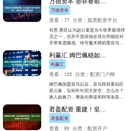
万德资本 墨菲赛前嘴硬：赵心童是个有才华的年轻人，但缺乏令我恐惧的气场
北京....
万德资本
查看：
77
分类：
股票配资平台
肖恩 墨菲认为赵心童是当今世界最强球
员之一，但并不觉得他在球台旁能给对
手带来震慑感。绰号魔术师的墨菲与赵
心童在斯诺克世锦赛四分之一决赛相
利赢汇 姆巴佩稳如泰山，其他人替罪离场？皇马的大清洗名单，你看懂了吗？
遇，墨菲认为赵心童就是一....
利赢汇
查看：
125
分类：
配资门户网
姆巴佩加盟皇马以后，皇马阵容看似巨
星云集，实则年年四大皆空，怎么办？
换人如换刀，弗洛伦蒂诺和阿韦洛亚动
不了姆巴佩难道还动不了皇马其他球
君盈配资 重建！皇马酝酿夏窗变革：换帅+引进2名巨星 2名小将回归
星？ 根据西班牙权威足球媒....
君盈配资
查看：
89
分类：
配资开户