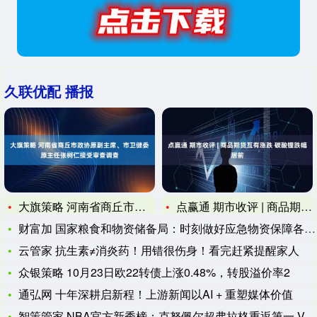
久联优配 播报
大旗策略 河南省商丘市政协原副主席、市卫健委原主任张树仁接受
点赢通 期市收评 | 商品期货互有涨跌 碳酸锂跌幅居前
财富加 国家粮食和物资储备局：时刻做好应急物资保障各项准备
云管家 抗生素≠消炎药！用错很伤身！看完赶紧提醒家人
众银策略 10月23日欧22转债上涨0.48%，转股溢价率2
通弘网 十年深耕启新程！上游新闻以AI + 重塑媒体价值
智策管家 NBA官方新秀榜：克努佩尔超弗拉格重返第一 VJ第