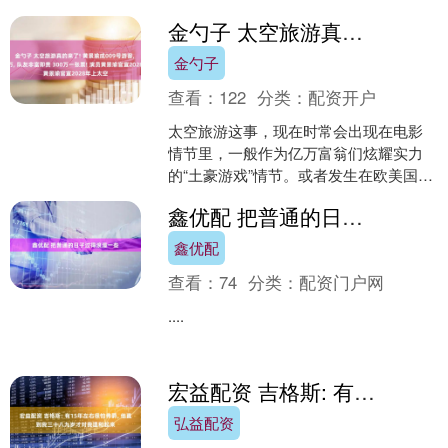
团的新星，真的准备好向前辈那不可撼
金勺子 太空旅游真的来了! 黄景瑜成009号游客, 票价300万, 队友非富即贵 300万一张票! 演员黄景瑜官宣2028年上太空
动的历史最佳地位发....
金勺子
查看：
122
分类：
配资开户
太空旅游这事，现在时常会出现在电影
情节里，一般作为亿万富翁们炫耀实力
的“土豪游戏”情节。或者发生在欧美国
家，离我们普通人真的很远。但现在开
鑫优配 把普通的日子过得浪漫一些
始，它离我们普通人近了....
鑫优配
查看：
74
分类：
配资门户网
....
宏益配资 吉格斯: 有15年左右很怕弗爵, 他直到我三十八九岁才对我温和起来
弘益配资