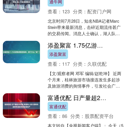
通牛网
查看：
123
分类：
配资门户网
北京时间7月28日，知名NBA记者Marc
Stein带来最新消息，击碎近期流传甚广
的交易传闻。消息人士确认，湖人队与
老鹰队从来没有针对库明加的先签后换
添盈聚富 1.75亿游客都爱的桂林，得了什么“病”？
方案展开....
添盈聚富
查看：
117
分类：
久联优配
【文/观察者网 邓军 编辑/赵乾坤】 近两
个月来，桂林旅游市场接连发生多起涉
及旅游消费的舆情事件，引发社会广泛
关注。 从更长时间维度观察，类似问题
富通优配 日产量超2800吨 我国海上最大规模浅层岩性油田项目全面投产
并非首次出现。....
富通优配
查看：
86
分类：
股票配资平台
本文转自【央视新闻客户端】； 今天（5