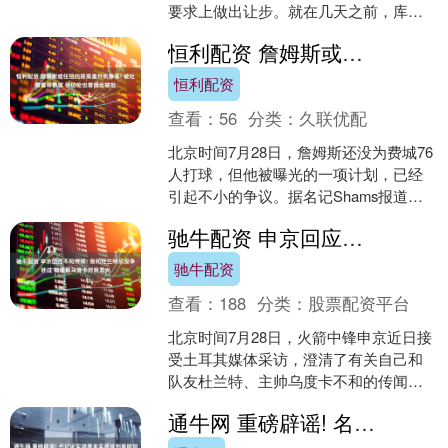
要求上做出让步。就在几天之前，库明
加的心理年薪预期仅仅1500万就可以达
恒利配资 詹姆斯或住纽约搭乘直升机参赛! 被吐槽羞辱费城 张伯伦也曾因此被批
成合作，可随着湖人、....
恒利配资
查看：
56
分类：
久联优配
北京时间7月28日，詹姆斯还没为费城76
人打球，但他被曝光的一项计划，已经
引起不小的争议。据名记Shams报道，
詹姆斯可能从纽约搭乘直升机往返费城
驰牛配资 申京回应不和传闻: 我和杜兰特从没争吵过 能理解乌度卡对我发火
参赛。 Sha....
驰牛配资
查看：
188
分类：
股票配资平台
北京时间7月28日，火箭中锋申京近日接
受土耳其媒体采访，澄清了有关自己和
队友杜兰特、主帅乌度卡不和的传闻。
谈及他与杜兰特的搭档磨合，申京表
通牛网 重磅辟谣! 名记证实湖鹰未实质谈判库明加签换, 湖人引援遭遇阻碍
示：“不知从哪冒出来....