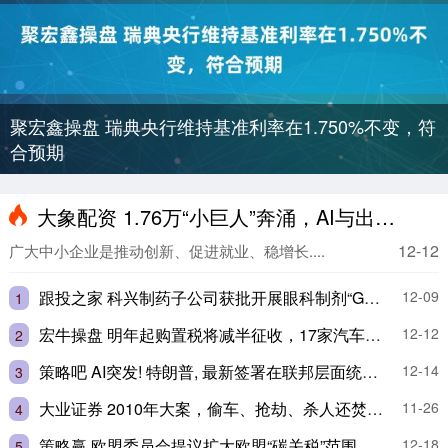
聚宏鑫操盘 瑞典央行维持基准利率在1.750%不变，符
合预期
大象配资 1.76万“小巨人”奔涌，AI与出海潮动
12-12
广大中小企业是推动创新、促进就业、稳增长....
跟投之家 科兴制药子公司获批开展眼科制剂“GB10注射液”临床试验
12-09
1
宏牛操盘 明年起购置税将减半征收，17家汽车品牌承诺兜底
12-12
2
策略吧 AI突发! 特朗普, 最新签署在联邦层面统一对人工智能领域的监管规则
12-14
3
大业证券 2010年大案，偷车、抢劫、杀人还焚尸，4个小伙联手制造惊天血案
11-26
4
策略赢 欧盟委员会提议扩大欧盟“碳关税”范围
12-18
5