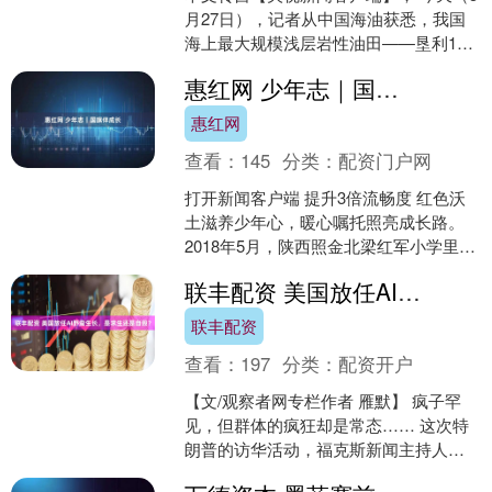
月27日），记者从中国海油获悉，我国
海上最大规模浅层岩性油田——垦利10-2
油田群一期开发项目全面投产，油田原
惠红网 少年志｜国旗伴成长
油日产量超2....
惠红网
查看：
145
分类：
配资门户网
打开新闻客户端 提升3倍流畅度 红色沃
土滋养少年心，暖心嘱托照亮成长路。
2018年5月，陕西照金北梁红军小学里，
一封来自习近平总书记的回信，被送到
联丰配资 美国放任AI野蛮生长，是求生还是自毁？
了孩子们手中。....
联丰配资
查看：
197
分类：
配资开户
【文/观察者网专栏作者 雁默】 疯子罕
见，但群体的疯狂却是常态…… 这次特
朗普的访华活动，福克斯新闻主持人布
雷特拜尔（Brett Baier）随团前来，并在