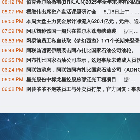
08:12 PM
08:07 PM
楼继伟出席资产盘活课题研讨会
8月8日上午，全球财富管理论坛在京召开“地方国有存量资产盘活进展、难点与策略”课题研讨会，楼继伟出席会议并做总结发言。楼继伟在发言中表示，盘活国有资产既是近期的当务之急，也是一项长期性的战略任务。当前我国GDP平减指数阶段性承压走低，财政维持紧平衡格局的压力持续攀升；我国税收结构以间接税为主体，税收收入增速显著弱于名义GDP增速，财政内生增收动能受限。叠加土地财政收入大幅收缩，地方隐性债务化解、长期限国债常态化发行带来的利息支出刚性上涨，收支两端压力持续凸显。综合多重现实约束来看，国有存量资产盘活并非短期应急手段，而是一项需要常态化、长效化推进的重点工作。（全球财富管理论坛）
08:00 PM
本周大盘主力资金累计净流入
07:39 PM
阿联酋称该国一船只在霍尔木兹海峡遭袭
据阿联酋通讯社8月8日报道，阿布扎比国家石油公司证实，该公司一艘船只当天凌晨在通过霍尔木兹海峡时遭导弹袭击。阿布扎比国家石油公司说，袭击未造成人员受伤，目前局面可控。该公司并未提供遭袭船只具体类型、导弹来源以及船只受损情况等更多细节。（新华社）
06:53 PM
网易
06:44 PM
阿联酋谴责伊朗袭击阿布扎比国家石油公司油轮。
06:25 PM
06:24 PM
06:08 PM
星光股份中标龙星控股总部泛光工程项目
据“星光股份”公众号消息，近日，星光股份成功中标龙星控股总部泛光工程项目。
06:02 PM