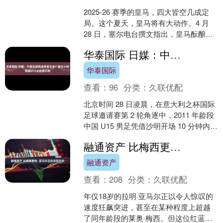
2025-26 赛季的皇马，四大皆空几成定
局。这个夏天，皇马将有大动作。4 月
28 日，塞尔电台撰文指出，皇马酝酿一
场"彻底的变革"，引进大牌球员（1 名中
华泰国际 日媒：中国足球应该感谢日本？旅日小将帮助U15击败意大利
卫....
华泰国际
查看：
96
分类：
久联优配
北京时间 28 日凌晨，在意大利之杯国际
足球邀请赛第 2 轮角逐中，2011 年龄段
中国 U15 男足凭借沙明开场 10 分钟内的
双响破门，以 2：0 击败东道....
融通资产 比梅西更快, 亚马尔正在改写历史
融通资产
查看：
208
分类：
久联优配
年仅18岁的拉明·亚马尔正以令人惊叹的
速度狂飙突进，甚至在某种程度上超越
了同年龄段的莱奥·梅西。但这位红蓝军