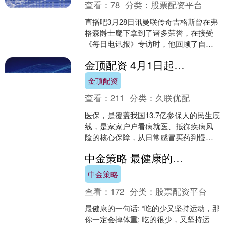
查看：
78
分类：
股票配资平台
直播吧3月28日讯曼联传奇吉格斯曾在弗
格森爵士麾下拿到了诸多荣誉，在接受
《每日电讯报》专访时，他回顾了自己
在曼联的职业生涯，也谈论了其他一些
金顶配资 4月1日起医保大调整！7号令全国执行，医保报销、用卡规则全更新
话题。 关于弗格森爵....
金顶配资
查看：
211
分类：
久联优配
医保，是覆盖我国13.7亿参保人的民生底
线，是家家户户看病就医、抵御疾病风
险的核心保障，从日常感冒买药到慢性
病长期诊疗，从突发急症救治到住院手
中金策略 最健康的一句话: “吃的少又坚持运动，那你一定会掉体重; 吃的很少，
术结算，医保的每一....
中金策略
查看：
172
分类：
股票配资平台
最健康的一句话: “吃的少又坚持运动，那
你一定会掉体重; 吃的很少，又坚持运