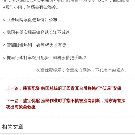
资，周六局部地区会有短时小雨。随着新一股冷空气抵沪，周日降温
+短时小雨，体感会有些湿冷。
○ 《全民阅读促进条例》公布
○ 我国有望实现高铁穿越长江不减速
○ 智能眼镜热销，要等45天才有货
○ 拖着行李打车银河配资，司机会搭把手吗？
久联优配提示：文章来自网络，不代表本站观点。
上一篇：
臻富配资 韩国总统府迁回青瓦台后将施行“低调”安保
下一篇：
盛宝优配 渔民作业时手指不慎被渔网割断，浦东海警深
夜出海紧急救援
相关文章