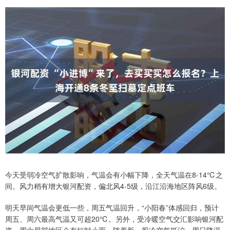
今天受弱冷空气扩散影响，气温会有小幅下降，全天气温在8-14℃之
间。风力稍有增大银河配资，偏北风4-5级，沿江沿海地区阵风6级。
明天早间气温会更低一些，周五气温回升，“小阳春”体感回归，预计
周五、周六最高气温又可超20℃。另外，受冷暖空气交汇影响银河配