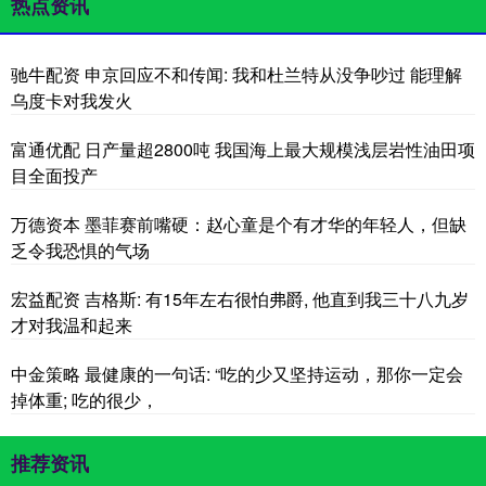
热点资讯
驰牛配资 申京回应不和传闻: 我和杜兰特从没争吵过 能理解
乌度卡对我发火
富通优配 日产量超2800吨 我国海上最大规模浅层岩性油田项
目全面投产
万德资本 墨菲赛前嘴硬：赵心童是个有才华的年轻人，但缺
乏令我恐惧的气场
宏益配资 吉格斯: 有15年左右很怕弗爵, 他直到我三十八九岁
才对我温和起来
中金策略 最健康的一句话: “吃的少又坚持运动，那你一定会
掉体重; 吃的很少，
推荐资讯