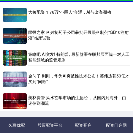
大象配资 1.76万“小巨人”奔涌，AI与出海潮动
跟投之家 科兴制药子公司获批开展眼科制剂“GB10注射
液”临床试验
策略吧 AI突发! 特朗普, 最新签署在联邦层面统一对人工
智能领域的监管规则
金勺子 刚刚，华为AI突破性技术公布！英伟达花50亿才
买到“同款”
美林资管 风水玄学市场的生意经 ，从国内到海外，由
迷信到潮流
久联优配
股票配资平台
配资开户
配资门户网