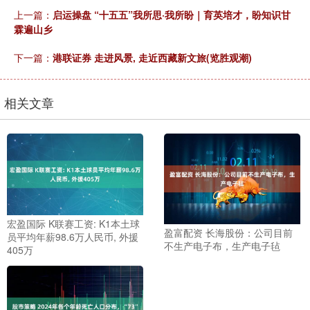
上一篇：
启运操盘 “十五五”我所思·我所盼｜育英培才，盼知识甘
霖遍山乡
下一篇：
港联证券 走进风景, 走近西藏新文旅(览胜观潮)
相关文章
宏盈国际 K联赛工资: K1本土球
盈富配资 长海股份：公司目前
员平均年薪98.6万人民币, 外援
不生产电子布，生产电子毡
405万