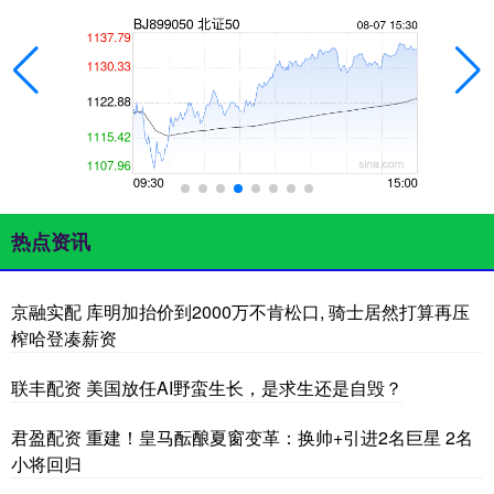
热点资讯
京融实配 库明加抬价到2000万不肯松口, 骑士居然打算再压
榨哈登凑薪资
联丰配资 美国放任AI野蛮生长，是求生还是自毁？
君盈配资 重建！皇马酝酿夏窗变革：换帅+引进2名巨星 2名
小将回归