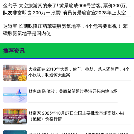
金勺子 太空旅游真的来了! 黄景瑜成009号游客, 票价300万,
队友非富即贵 300万一张票! 演员黄景瑜官宣2028年上太空
达道宝 长期吃降压药苯磺酸氨氯地平，4个危害要重视！ 苯
磺酸氨氯地平是国内使
推荐资讯
大业证券 2010年大案，偷车、抢劫、杀人还焚尸，4个
小伙联手制造惊天血案
财惠赚 陈茂波：美商希望通过香港开拓内地市场
财富家 2025年10月27日全国主要批发市场高辣小椒
（艳椒）价格行情