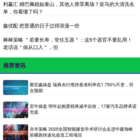
利赢汇 姆巴佩稳如泰山，其他人替罪离场？皇马的大清洗名
单，你看懂了吗？
鑫优配 把普通的日子过得浪漫一些
棒棒策略 ＂若要长寿，管住五器＂：这5个器官不要乱用！
老话说＂病从口入＂，但
推荐资讯
聚宏鑫操盘 瑞典央行维持基准利率在1.750%不变，符
合预期
宏牛操盘 明年起购置税将减半征收，17家汽车品牌承诺
兜底
亦丰策略 2025全国智能建造学术研讨会走进中建海峡
前横路快速化改造工程项目