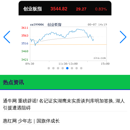
创业板指
3544.82
29.27
0.83%
热点资讯
通牛网 重磅辟谣! 名记证实湖鹰未实质谈判库明加签换, 湖人
引援遭遇阻碍
惠红网 少年志｜国旗伴成长