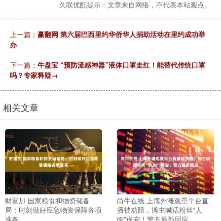
久联优配提示：文章来自网络，不代表本站观点。
上一篇：
赢翻网 第六届巴西里约华侨华人捐助活动在里约成功举
办
下一篇：
牛盘宝 “预防流感神器”液体口罩走红！能替代传统口罩
吗？专家释疑→
相关文章
财富加 国家粮食和物资储备
尚牛在线 上海外滩观景平台直
局：时刻做好应急物资保障各项
播被劝阻，博主喊话粉丝“人
准备
肉”保安！警方最新回应