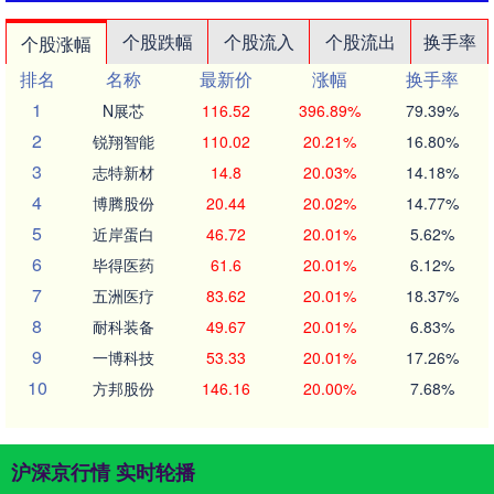
个股跌幅
个股流入
个股流出
换手率
个股涨幅
排名
名称
最新价
涨幅
换手率
1
N展芯
116.52
396.89%
79.39%
2
锐翔智能
110.02
20.21%
16.80%
3
志特新材
14.8
20.03%
14.18%
4
博腾股份
20.44
20.02%
14.77%
5
近岸蛋白
46.72
20.01%
5.62%
6
毕得医药
61.6
20.01%
6.12%
7
五洲医疗
83.62
20.01%
18.37%
8
耐科装备
49.67
20.01%
6.83%
9
一博科技
53.33
20.01%
17.26%
10
方邦股份
146.16
20.00%
7.68%
沪深京行情 实时轮播