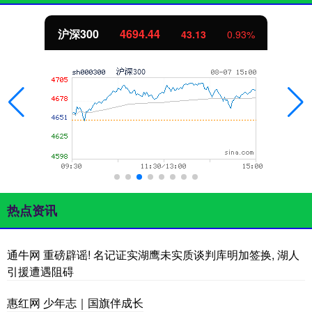
沪深300
4694.44
43.13
0.93%
热点资讯
通牛网 重磅辟谣! 名记证实湖鹰未实质谈判库明加签换, 湖人
引援遭遇阻碍
惠红网 少年志｜国旗伴成长