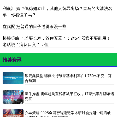
利赢汇 姆巴佩稳如泰山，其他人替罪离场？皇马的大清洗名
单，你看懂了吗？
鑫优配 把普通的日子过得浪漫一些
棒棒策略 ＂若要长寿，管住五器＂：这5个器官不要乱用！
老话说＂病从口入＂，但
推荐资讯
聚宏鑫操盘 瑞典央行维持基准利率在1.750%不变，符
合预期
宏牛操盘 明年起购置税将减半征收，17家汽车品牌承诺
兜底
亦丰策略 2025全国智能建造学术研讨会走进中建海峡