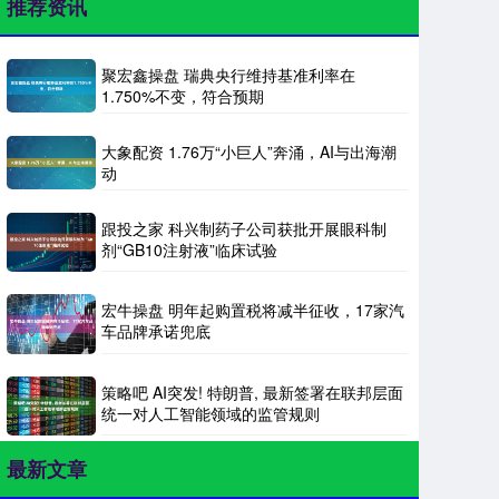
推荐资讯
聚宏鑫操盘 瑞典央行维持基准利率在
1.750%不变，符合预期
大象配资 1.76万“小巨人”奔涌，AI与出海潮
动
跟投之家 科兴制药子公司获批开展眼科制
剂“GB10注射液”临床试验
宏牛操盘 明年起购置税将减半征收，17家汽
车品牌承诺兜底
策略吧 AI突发! 特朗普, 最新签署在联邦层面
统一对人工智能领域的监管规则
最新文章