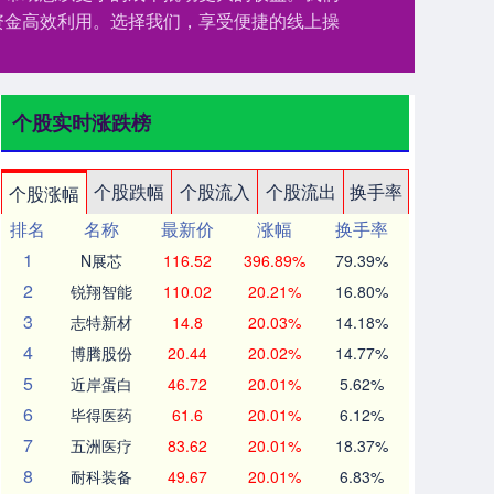
资金高效利用。选择我们，享受便捷的线上操
个股实时涨跌榜
个股跌幅
个股流入
个股流出
换手率
个股涨幅
排名
名称
最新价
涨幅
换手率
1
N展芯
116.52
396.89%
79.39%
2
锐翔智能
110.02
20.21%
16.80%
3
志特新材
14.8
20.03%
14.18%
4
博腾股份
20.44
20.02%
14.77%
5
近岸蛋白
46.72
20.01%
5.62%
6
毕得医药
61.6
20.01%
6.12%
7
五洲医疗
83.62
20.01%
18.37%
8
耐科装备
49.67
20.01%
6.83%