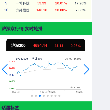
9
一博科技
53.33
20.01%
17.26%
10
方邦股份
146.16
20.00%
7.68%
沪深京行情 实时轮播
北证50
1134.24
创
11.37
1.01%
话题标签