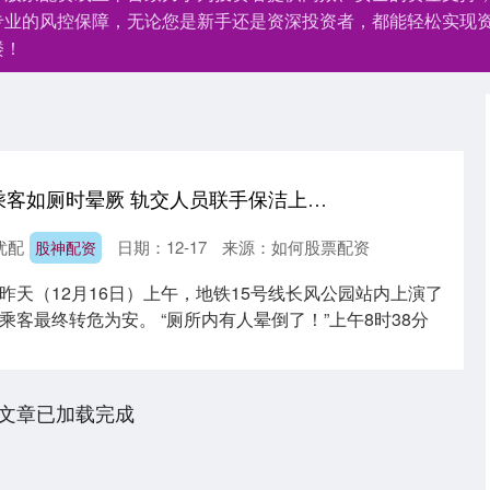
专业的风控保障，无论您是新手还是资深投资者，都能轻松实现
楼！
股神配资 早高峰女乘客如厕时晕厥 轨交人员联手保洁上演“暖心接力”
优配
日期：12-17
来源：如何股票配资
股神配资
昨天（12月16日）上午，地铁15号线长风公园站内上演了
客最终转危为安。 “厕所内有人晕倒了！”上午8时38分
文章已加载完成