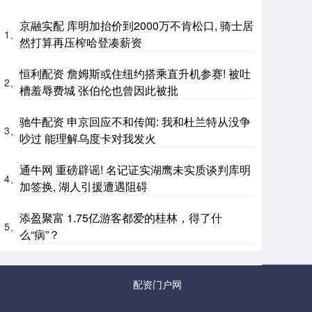
京融实配 库明加抬价到2000万不肯松口, 骑士居
1、
然打算再压榨哈登凑薪资
恒利配资 詹姆斯或住纽约搭乘直升机参赛! 被吐
2、
槽羞辱费城 张伯伦也曾因此被批
驰牛配资 申京回应不和传闻: 我和杜兰特从没争
3、
吵过 能理解乌度卡对我发火
通牛网 重磅辟谣! 名记证实湖鹰未实质谈判库明
4、
加签换, 湖人引援遭遇阻碍
添盈聚富 1.75亿游客都爱的桂林，得了什
5、
么“病”？
配资门户网