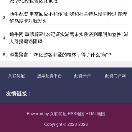
城 张伯伦也曾因此被批
驰牛配资 申京回应不和传闻: 我和杜兰特从没争吵过 能理
3、
解乌度卡对我发火
通牛网 重磅辟谣! 名记证实湖鹰未实质谈判库明加签换, 湖
4、
人引援遭遇阻碍
添盈聚富 1.75亿游客都爱的桂林，得了什么“病”？
5、
久联优配
股票配资平台
配资开户
配资门户网
友情链接：
Powered by
久联优配
RSS地图
HTML地图
Copyright
© 2023-2026