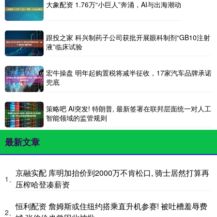
大象配资 1.76万“小巨人”奔涌，AI与出海潮动
跟投之家 科兴制药子公司获批开展眼科制剂“GB10注射
液”临床试验
宏牛操盘 明年起购置税将减半征收，17家汽车品牌承诺
兜底
策略吧 AI突发! 特朗普, 最新签署在联邦层面统一对人工
智能领域的监管规则
最新文章
京融实配 库明加抬价到2000万不肯松口, 骑士居然打算再
1、
压榨哈登凑薪资
恒利配资 詹姆斯或住纽约搭乘直升机参赛! 被吐槽羞辱费
2、