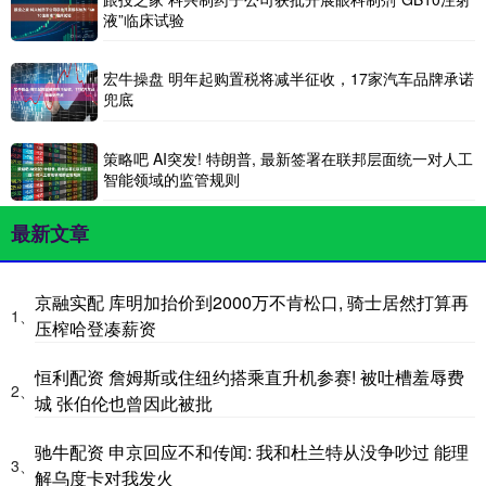
液”临床试验
宏牛操盘 明年起购置税将减半征收，17家汽车品牌承诺
兜底
策略吧 AI突发! 特朗普, 最新签署在联邦层面统一对人工
智能领域的监管规则
最新文章
京融实配 库明加抬价到2000万不肯松口, 骑士居然打算再
1、
压榨哈登凑薪资
恒利配资 詹姆斯或住纽约搭乘直升机参赛! 被吐槽羞辱费
2、
城 张伯伦也曾因此被批
驰牛配资 申京回应不和传闻: 我和杜兰特从没争吵过 能理
3、
解乌度卡对我发火