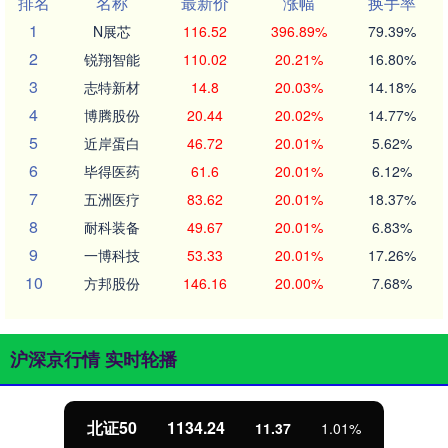
排名
名称
最新价
涨幅
换手率
1
N展芯
116.52
396.89%
79.39%
2
锐翔智能
110.02
20.21%
16.80%
3
志特新材
14.8
20.03%
14.18%
4
博腾股份
20.44
20.02%
14.77%
5
近岸蛋白
46.72
20.01%
5.62%
6
毕得医药
61.6
20.01%
6.12%
7
五洲医疗
83.62
20.01%
18.37%
8
耐科装备
49.67
20.01%
6.83%
9
一博科技
53.33
20.01%
17.26%
10
方邦股份
146.16
20.00%
7.68%
沪深京行情 实时轮播
北证50
1134.24
11.37
1.01%