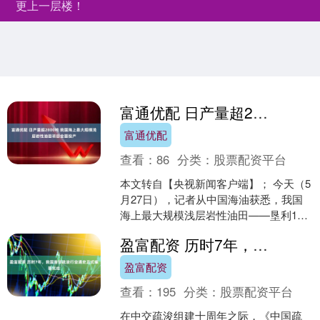
更上一层楼！
富通优配 日产量超2800吨 我国海上最大规模浅层岩性油田项目全面投产
富通优配
查看：
86
分类：
股票配资平台
本文转自【央视新闻客户端】； 今天（5
月27日），记者从中国海油获悉，我国
海上最大规模浅层岩性油田——垦利10-2
油田群一期开发项目全面投产，油田原
盈富配资 历时7年，我国首部疏浚行业通史正式编纂完成
油日产量超2....
盈富配资
查看：
195
分类：
股票配资平台
在中交疏浚组建十周年之际，《中国疏