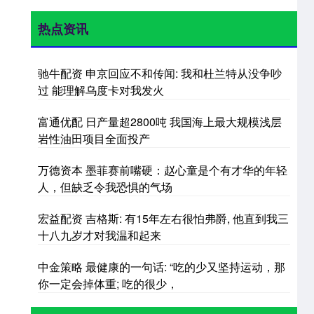
热点资讯
驰牛配资 申京回应不和传闻: 我和杜兰特从没争吵
过 能理解乌度卡对我发火
富通优配 日产量超2800吨 我国海上最大规模浅层
岩性油田项目全面投产
万德资本 墨菲赛前嘴硬：赵心童是个有才华的年轻
人，但缺乏令我恐惧的气场
宏益配资 吉格斯: 有15年左右很怕弗爵, 他直到我三
十八九岁才对我温和起来
中金策略 最健康的一句话: “吃的少又坚持运动，那
你一定会掉体重; 吃的很少，