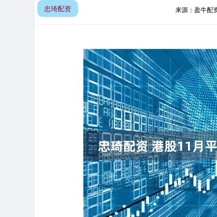
忠琦配资
来源：盈牛配