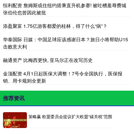
恒利配资 詹姆斯或住纽约搭乘直升机参赛! 被吐槽羞辱费城
张伯伦也曾因此被批
添盈聚富 1.75亿游客都爱的桂林，得了什么“病”？
华泰国际 日媒：中国足球应该感谢日本？旅日小将帮助U15
击败意大利
融通资产 比梅西更快, 亚马尔正在改写历史
金顶配资 4月1日起医保大调整！7号令全国执行，医保报
销、用卡规则全更新
推荐资讯
策略赢 欧盟委员会提议扩大欧盟“碳关税”范围