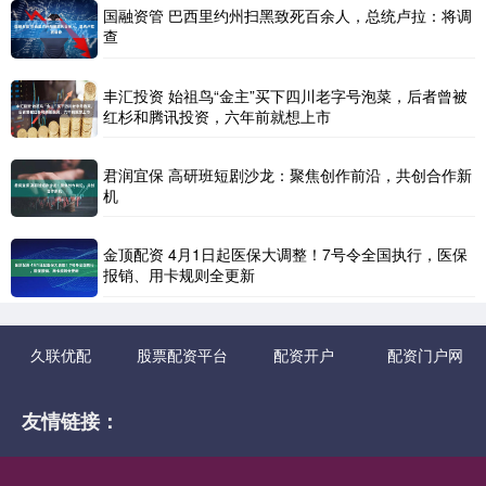
国融资管 巴西里约州扫黑致死百余人，总统卢拉：将调
查
丰汇投资 始祖鸟“金主”买下四川老字号泡菜，后者曾被
红杉和腾讯投资，六年前就想上市
君润宜保 高研班短剧沙龙：聚焦创作前沿，共创合作新
机
金顶配资 4月1日起医保大调整！7号令全国执行，医保
报销、用卡规则全更新
久联优配
股票配资平台
配资开户
配资门户网
友情链接：