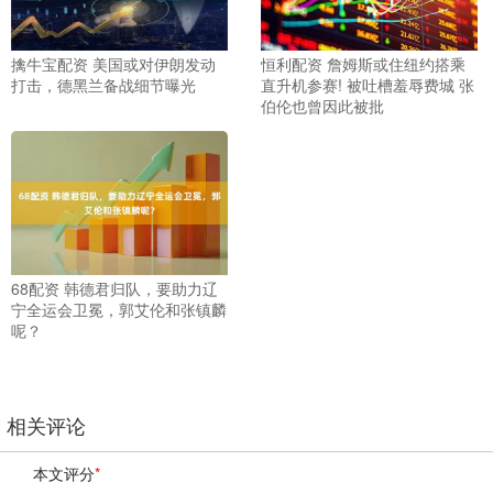
擒牛宝配资 美国或对伊朗发动
恒利配资 詹姆斯或住纽约搭乘
打击，德黑兰备战细节曝光
直升机参赛! 被吐槽羞辱费城 张
伯伦也曾因此被批
68配资 韩德君归队，要助力辽
宁全运会卫冕，郭艾伦和张镇麟
呢？
相关评论
本文评分
*