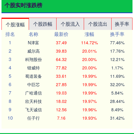
个股实时涨跌榜
个股跌幅
个股流入
个股流出
换手率
个股涨幅
排名
名称
最新价
涨幅
换手率
1
N津富
37.49
114.72%
77.46%
2
威尔高
39.83
20.01%
17.76%
3
科翔股份
64.32
20.00%
12.21%
4
锴威特
77.82
20.00%
1.17%
5
蜀道装备
33.61
19.99%
11.69%
6
中巨芯
27.85
19.99%
32.20%
7
广哈通信
19.03
19.99%
5.84%
8
欣天科技
18.02
19.97%
28.44%
9
飞天诚信
12.56
19.96%
8.49%
10
任子行
7.16
19.93%
31.42%