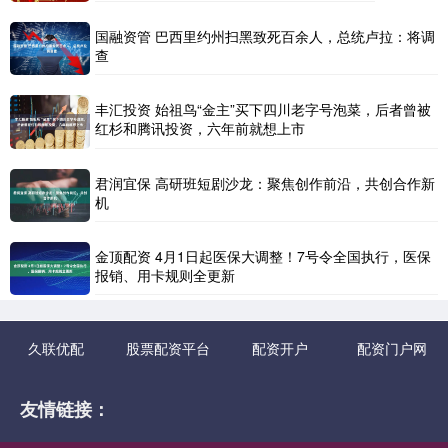
国融资管 巴西里约州扫黑致死百余人，总统卢拉：将调
查
丰汇投资 始祖鸟“金主”买下四川老字号泡菜，后者曾被
红杉和腾讯投资，六年前就想上市
君润宜保 高研班短剧沙龙：聚焦创作前沿，共创合作新
机
金顶配资 4月1日起医保大调整！7号令全国执行，医保
报销、用卡规则全更新
久联优配
股票配资平台
配资开户
配资门户网
友情链接：