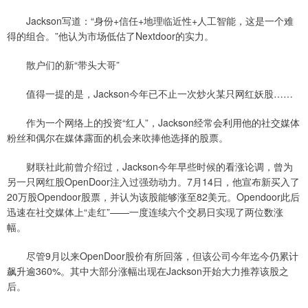
Jackson写道：“身份+信任+地理临近性+人工智能，这是一个难
得的组合。”他认为市场低估了Nextdoor的实力。
散户们的新“带头大哥”
值得一提的是，Jackson今年已不止一次炒火某只网红妖股……
作为一个网络上的投资“红人”，Jackson经常会利用他的社交媒体
粉丝和偶尔在媒体露面的机会来吹捧他选择的股票。
财联社此前曾介绍过，Jackson今年早些时候的看涨论调，曾为
另一只网红股OpenDoor注入过强劲动力。7月14日，他宣布新买入了
20万股Opendoor股票，并认为该股能够涨至82美元。Opendoor此后
迅速在社交媒体上“走红”——一度连续六个交易日实现了两位数涨
幅。
尽管9月以来OpenDoor股价有所回落，但该公司今年迄今仍累计
飙升逾360%。其中大部分涨幅出现在Jackson开始大力推荐该股之
后。