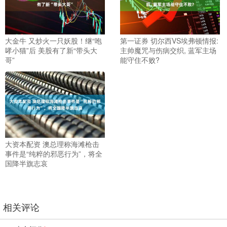
大金牛 又炒火一只妖股！继“咆
第一证券 切尔西VS埃弗顿情报:
哮小猫”后 美股有了新“带头大
主帅魔咒与伤病交织, 蓝军主场
哥”
能守住不败?
大资本配资 澳总理称海滩枪击
事件是“纯粹的邪恶行为”，将全
国降半旗志哀
相关评论