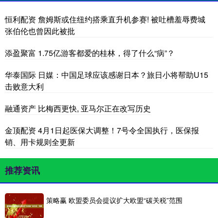
恒利配资 詹姆斯或住纽约搭乘直升机参赛! 被吐槽羞辱费城
张伯伦也曾因此被批
添盈聚富 1.75亿游客都爱的桂林，得了什么“病”？
华泰国际 日媒：中国足球应该感谢日本？旅日小将帮助U15
击败意大利
融通资产 比梅西更快, 亚马尔正在改写历史
金顶配资 4月1日起医保大调整！7号令全国执行，医保报
销、用卡规则全更新
推荐资讯
策略赢 欧盟委员会提议扩大欧盟“碳关税”范围