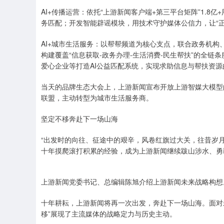
AI+传播运营：依托“上游新闻客户端+第三平台矩阵”1.8
务匹配；开发智能辟谣模块，用技术守护媒体公信力，让“正能量
AI+城市生活服务：以帮帮频道为核心支点，联合政务机构、
构建覆盖“信息获取-政务办理-生活消费-民生帮扶”的全
爱心企业等打造AI公益匹配系统，实现求助信息与帮扶资
当天的品牌生态大会上，上游新闻宣布开放上游智媒大模型的
联盟，主动转型为城市生活服务商。
坚定不移奔赴下一场山海
“出发时的向往、征途中的艰辛，风卷红旗过大关，往昔岁
十年摸爬滚打积累的经验，成为上游新闻继续跋山涉水、勇
上游新闻党委书记、总编辑陈旭介绍上游新闻未来战略构想
十年耕耘，上游新闻将再一次出发，奔赴下一场山海。面对
移”展现了主流媒体的战略定力与历史主动。