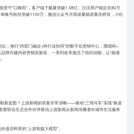
守“口粮田”，客户端下载量突破1.08亿，日活用户稳定在80万
博单账号粉丝突破1100万，微信公众号月阅读量稳居重庆榜首，小红
位；推行“跨部门融合+跨行业协同”的数字化营销中心，围绕AI+、
态品牌共建内容营销实验室。一系列改革激活了组织动能，让“能者
力。
勾勒新蓝图？上游新闻的答案非常清晰——驱动“三驾马车”实现“换道
，更要联合生态合作伙伴推动上游新闻从新闻传播者向城市生活服务
流价值语料库的“上游智媒大模型”。