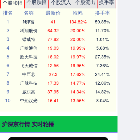
个股跌幅
个股流入
个股流出
换手率
个股涨幅
排名
名称
最新价
涨幅
换手率
1
N津富
41
134.82%
59.85%
2
科翔股份
64.32
20.00%
11.70%
3
锴威特
77.82
20.00%
1.01%
4
广哈通信
19.03
19.99%
5.68%
5
欣天科技
18.02
19.97%
27.35%
6
飞天诚信
12.56
19.96%
7.36%
7
中巨芯
27.3
17.62%
24.41%
8
广脉科技
17.33
14.77%
12.06%
9
威尔高
37.95
14.34%
14.82%
10
中船汉光
16.41
13.56%
8.04%
沪深京行情 实时轮播