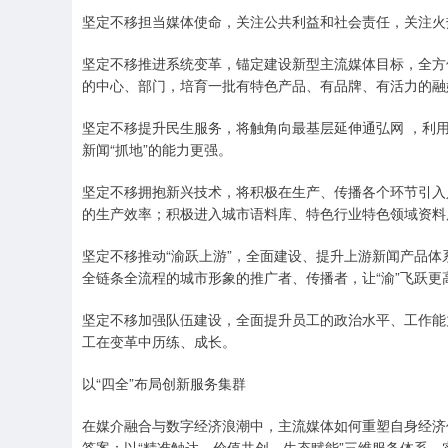
坚定不移担当媒体使命，关注公共利益和社会责任，关注火
坚定不移推进系统变革，锚定建设新型主流媒体目标，全方
的中心、部门，培育一批有特色产品、有品牌、有活力的融
坚定不移提升民生服务，将触角向最基层延伸通弘网 ，利
新闻“抓地”的能力更强。
坚定不移拥抱新兴技术，将积极在生产、传播各个环节引入
的生产效率；积极进入城市语料库、特色行业特色领域资料
坚定不移推动“渝跃上游”，全面建设、提升上游新闻产品
全链条全流程的城市形象的推广者、传播者，让“渝”飞跃更
坚定不移加强队伍建设，全面提升员工的政治水平、工作能
工在变革中历练、成长。
以“四全”布局创新服务集群
在媒介融合与数字经济浪潮中，主流媒体如何重塑自身经济
答案：以“精准触达、价值共创、生态赋能”三维服务体系，实