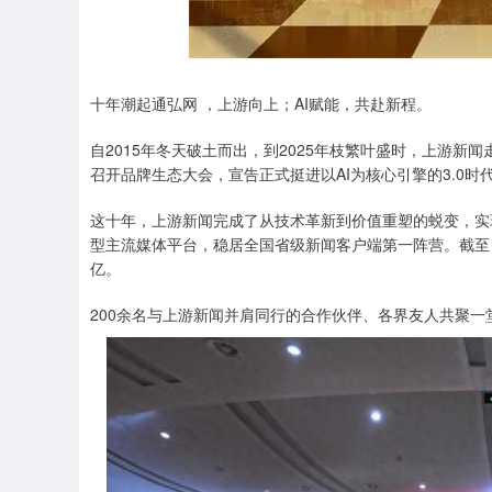
深证成指
14070.78
49
0.01%
-73.43
-0
十年潮起通弘网 ，上游向上；AI赋能，共赴新程。
自2015年冬天破土而出，到2025年枝繁叶盛时，上游新闻
召开品牌生态大会，宣告正式挺进以AI为核心引擎的3.0时
这十年，上游新闻完成了从技术革新到价值重塑的蜕变，实
型主流媒体平台，稳居全国省级新闻客户端第一阵营。截至目
亿。
200余名与上游新闻并肩同行的合作伙伴、各界友人共聚