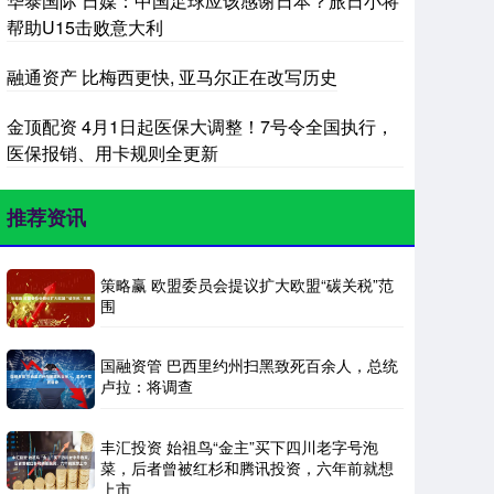
华泰国际 日媒：中国足球应该感谢日本？旅日小将
帮助U15击败意大利
融通资产 比梅西更快, 亚马尔正在改写历史
金顶配资 4月1日起医保大调整！7号令全国执行，
医保报销、用卡规则全更新
推荐资讯
策略赢 欧盟委员会提议扩大欧盟“碳关税”范
围
国融资管 巴西里约州扫黑致死百余人，总统
卢拉：将调查
丰汇投资 始祖鸟“金主”买下四川老字号泡
菜，后者曾被红杉和腾讯投资，六年前就想
上市