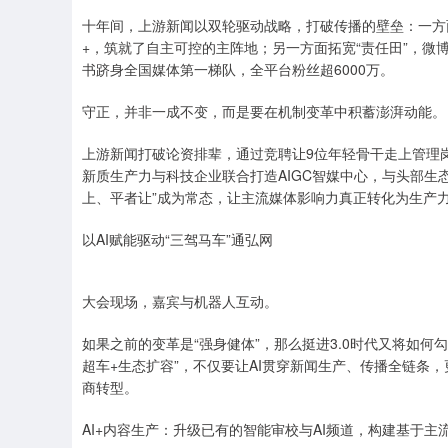
十年间，上游新闻以双轮驱动战略，打破传播的壁垒：一方面坚
+，筑就了自主可控的主阵地；另一方面拓宽“责任田”，微
书跻身全国媒体第一梯队，全平台粉丝超6000万。
守正，并非一成不变，而是要在机制变革中积蓄澎湃动能。
上游新闻打破论资排辈，通过竞聘让9位年轻骨干走上管理岗
新质生产力与科技企业联合打造AIGC智媒中心，与头部生
上、平者让”成为常态，让主流媒体影响力真正转化为生产
以AI赋能驱动“三驾马车”通弘网
大会现场，嘉宾与机器人互动。
如果之前的变革是“强身健体”，那么挺进3.0时代又将如何
超车+生态扩容”，不仅要让AI贯穿新闻生产、传播全链条
商转型。
AI+内容生产：升级已有的智能审校与AI频道，构建基于主