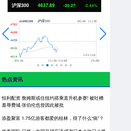
北证50
1115.17
创
-4.29
-0.38%
热点资讯
恒利配资 詹姆斯或住纽约搭乘直升机参赛! 被吐槽
羞辱费城 张伯伦也曾因此被批
添盈聚富 1.75亿游客都爱的桂林，得了什么“病”？