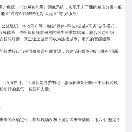
亿+用户数据，打造AI智能用户画像系统，实现千人千面的精准分发与服
”通过AI精准转化为“大流量”与“好服务”。​
公益组织、本地商户等，融合“媒体+科技+公益+商务”合作模式，
链条服务体系；依托帮帮频道积累的民生需求数据库，联合公益组织、
源的智能对接，真正让上游新闻成为连接城市、市民的智能纽带。
技术接口与主流价值语料库资源，共建“AI+媒体+城市服务”创新
月，历历在目。”上游新闻党委书记、总编辑陈旭回顾十年征程时说，
毅前行的底气、智慧和力量。
。
未来的不确定性，陈旭现场发布上游新闻未来战略，用六个“坚定不