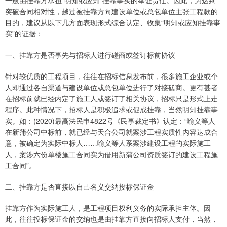
一般由挂靠方承担“明知或应知”挂靠事实的举证责任。因此，为达到
突破合同相对性，越过被挂靠方向建设单位或总包单位主张工程款的
目的，建议从以下几方面表现形式综合认定、收集“明知或应知挂靠事
实”的证据：
一、挂靠方是否事先与招标人进行磋商或签订标前协议
针对较优质的工程项目，往往在招标信息发布前，很多施工企业或个
人即通过各自渠道与建设单位或总包单位进行了对接磋商。更有甚者
在招标前就已经内定了施工人或签订了相关协议，招标只是形式上走
程序。此种情况下，招标人是积极追求或促成挂靠，当然明知挂靠事
实。如：(2020)最高法民申4822号《民事裁定书》认定：“喻义等人
在新蒲公司中标前，就已经与天合公司就案涉工程实质性内容达成合
意，被确定为实际中标人……喻义等人系案涉建设工程的实际施工
人，案涉六份单楼施工合同实为借用新蒲公司资质签订的建设工程施
工合同”。
二、挂靠方是否直接以自己名义交纳投标保证金
挂靠方作为实际施工人，是工程项目权利义务的实际承担主体。因
此，往往投标保证金的交纳也是由挂靠方直接向招标人支付，当然，