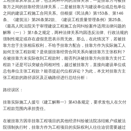
工程挂靠从本质上讲，包含两种不同的法律关系，一是挂靠方与被挂
靠方之间的挂靠经营法律关系，二是被挂靠方与建设单位或总包单位
之间的建设工程施工合同关系。但根据《民法典》第153条、第146
条、《建筑法》第26条第2款、《建设工程质量管理条例》第25条、
《最高人民法院关于审理建设工程施工合同纠纷案件适用法律问题的
解释（一）》第1条之规定，两种法律关系均因违反法律、行政法规的
强制性规定或存在虚假意思表示而无效。那么，在此情况下，若被挂
靠方怠于主张相应权利，不给予挂靠方配合，挂靠方作为实际施工人
如何主张工程款呢？是依据挂靠经营合同关系向被挂靠方主张权利？
在被挂靠方未实际收到工程款时，能否判决被挂靠方向挂靠方支付工
程款？还是可以突破合同相对性，越过被挂靠方，直接向建设单位或
总包单位主张工程款？能否提起代位权诉讼？为此，本文对挂靠方主
张工程款的路径误区及正确路径进行总结分析：
路径误区：
挂靠实际施工人援引《建工解释一》第43条规定，要求发包人在欠付
工程款范围内承担责任。
在被挂靠方因非挂靠工程项目的其他经济纠纷被法院冻结账户或被法
院强制执行时，挂靠方作为工程项目的实际权利人往往迫切需要越过