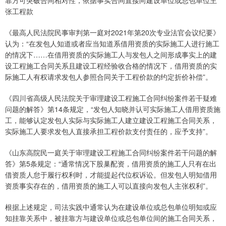
靠方可突破合同相对性，依据事实合同直接向建设单位或总包单位主
张工程款
《最高人民法院民事审判第一庭对2021年第20次专业法官会议纪要》
认为：“在发包人知道或者应当知道系借用资质的实际施工人进行施工
的情况下……在借用资质的实际施工人与发包人之间形成事实上的建
设工程施工合同关系且建设工程经验收合格的情况下，借用资质的实
际施工人有权请求发包人参照合同关于工程价款的约定折价补偿”。
《四川省高级人民法院关于审理建设工程施工合同纠纷案件若干疑难
问题的解答》第14条规定，“发包人知晓并认可实际施工人借用资质施
工，能够认定发包人实际与实际施工人建立建设工程施工合同关系，
实际施工人要求发包人直接承担工程价款支付责任的，应予支持”。
《山东高院民一庭关于审理建设工程施工合同纠纷案件若干问题的解
答》第5条规定：“通常情况下股巢配资，借用资质的施工人只有在出
借资质人怠于履行权利时，才能提起代位权诉讼。但发包人明知借用
资质事实存在的，借用资质的施工人可以直接向发包人主张权利”。
根据上述规定，司法实践中通常认为在建设单位或总包单位明知或应
知挂靠关系中，被挂靠方与建设单位或总包单位间的施工合同关系，