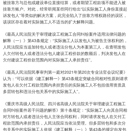
被挂靠方与总包或建设单位直接结算，或者期望工程款项不能进入被
挂靠方账户。对此，经常听闻某些同行给出“以实际施工人身份直接起
诉发包人”等类似的解决方案，此完全陷入了挂靠方维权路径的误区，
该误区存在着对实际施工人不适当的扩大解释问题。
《最高人民法院关于审理建设工程施工合同纠纷案件适用法律问题的
解释（一）》第43条规定：“实际施工人以发包人为被告主张权利的，
人民法院应当追加转包人或者违法分包人为本案第三人，在查明发包
人欠付转包人或者违法分包人建设工程价款的数额后，判决发包人在
欠付建设工程价款范围内对实际施工人承担责任”。
《最高人民法院民事审判第一庭对2021年第20次专业法官会议纪要》
认为：“可以依据《建工解释一》第43条规定突破合同相对性原则请求
发包人在欠付工程款范围内承担责任的实际施工人不包括借用资质及
多层转包和违法分包关系中的实际施工人”。
《重庆市高级人民法院、四川省高级人民法院关于审理建设工程施工
合同纠纷案件若干问题的解答》第十条规定：“实际施工人向其合同相
对方转包人或者违法分包人主张合同权利，同时请求发包人在欠付工
程款范围内承担责任，人民法院应当依法受理。但多层转包和多次分
包关系中的实际施工人依据《建工解释（一）》第43条的规定向发包