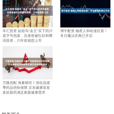
丰汇投资 始祖鸟“金主”买下四川
博牛配资 咖星人和哈迷狂喜！
老字号泡菜，后者曾被红杉和腾
冬日魔法庆典已开启
讯投资，六年前就想上市
万隆优配 海量财经丨强化流感
季药品供给保障 京东健康首发
多款新药满足家庭健康需求
相关评论