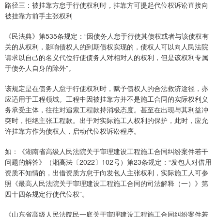
路径三：被挂靠方怠于行使权利时，挂靠方可提起代位权诉讼直接向
被挂靠方前手主张权利
《民法典》第535条规定：“因债务人怠于行使其债权或者与该债权有
关的从权利，影响债权人的到期债权实现的，债权人可以向人民法院
请求以自己的名义代位行使债务人对相对人的权利，但是该权利专属
于债务人自身的除外”。
该规定是在债务人怠于行使权利时，赋予债权人的合法救济途径，亦
应适用于工程领域。工程中因被挂靠方并不是施工合同的实际权利义
务承受主体，往往对追索工程款持消极态度。甚至在出现与其利益冲
突时，拒绝主张工程款。出于对实际施工人权利的保护，此时，应允
许挂靠方作为债权人，启动代位权诉讼程序。
如：《湖南省高级人民法院关于审理建设工程施工合同纠纷案件若干
问题的解答》（湘高法〔2022〕102号）第23条规定：“发包人对借用
资质不知情的，出借资质方怠于向发包人主张权利，实际施工人可参
照《最高人民法院关于审理建设工程施工合同的司法解释（一）》第
四十四条规定行使代位权”。
《山东省高级人民法院民一庭关于审理建设工程施工合同纠纷案件若