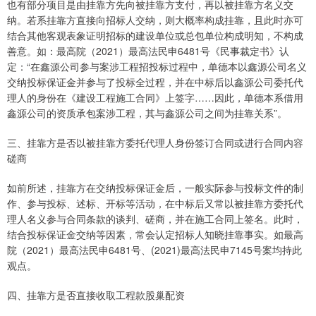
也有部分项目是由挂靠方先向被挂靠方支付，再以被挂靠方名义交
纳。若系挂靠方直接向招标人交纳，则大概率构成挂靠，且此时亦可
结合其他客观表象证明招标的建设单位或总包单位构成明知，不构成
善意。如：最高院（2021）最高法民申6481号《民事裁定书》认
定：“在鑫源公司参与案涉工程招投标过程中，单德本以鑫源公司名义
交纳投标保证金并参与了投标全过程，并在中标后以鑫源公司委托代
理人的身份在《建设工程施工合同》上签字……因此，单德本系借用
鑫源公司的资质承包案涉工程，其与鑫源公司之间为挂靠关系”。
三、挂靠方是否以被挂靠方委托代理人身份签订合同或进行合同内容
磋商
如前所述，挂靠方在交纳投标保证金后，一般实际参与投标文件的制
作、参与投标、述标、开标等活动，在中标后又常以被挂靠方委托代
理人名义参与合同条款的谈判、磋商，并在施工合同上签名。此时，
结合投标保证金交纳等因素，常会认定招标人知晓挂靠事实。如最高
院（2021）最高法民申6481号、(2021)最高法民申7145号案均持此
观点。
四、挂靠方是否直接收取工程款股巢配资