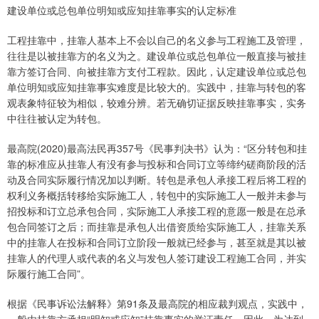
建设单位或总包单位明知或应知挂靠事实的认定标准
工程挂靠中，挂靠人基本上不会以自己的名义参与工程施工及管理，
往往是以被挂靠方的名义为之。建设单位或总包单位一般直接与被挂
靠方签订合同、向被挂靠方支付工程款。因此，认定建设单位或总包
单位明知或应知挂靠事实难度是比较大的。实践中，挂靠与转包的客
观表象特征较为相似，较难分辨。若无确切证据反映挂靠事实，实务
中往往被认定为转包。
最高院(2020)最高法民再357号《民事判决书》认为：“区分转包和挂
靠的标准应从挂靠人有没有参与投标和合同订立等缔约磋商阶段的活
动及合同实际履行情况加以判断。转包是承包人承接工程后将工程的
权利义务概括转移给实际施工人，转包中的实际施工人一般并未参与
招投标和订立总承包合同，实际施工人承接工程的意愿一般是在总承
包合同签订之后；而挂靠是承包人出借资质给实际施工人，挂靠关系
中的挂靠人在投标和合同订立阶段一般就已经参与，甚至就是其以被
挂靠人的代理人或代表的名义与发包人签订建设工程施工合同，并实
际履行施工合同”。
根据《民事诉讼法解释》第91条及最高院的相应裁判观点，实践中，