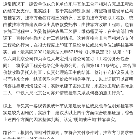
通常情况下，建设单位或总包单位系与其施工合同相对方完成工程款
的结算及支付。但实践中，基于某些特殊原因，有些项目建设单位与
被挂靠方、挂靠方会签订相应的协议，直接由挂靠方收取工程款，或
由被挂靠方向建设单位出具收款委托书，由挂靠方收取工程款。也有
在施工过程中，为妥善解决农民工欠薪，维稳需要等，在主管部门协
调下，直接向挂靠方支付工程款情况。这种直接向非合同相对方支付
工程款的行为，在很大程度上印证了建设单位或总包单位知晓挂靠事
实。如：最高院(2021)最高法民申5718号《民事裁定书》认定：“中
铁六局北京公司作为承包人与定州海源公司签订《工程劳务分包合
同》，将案涉工程分包给定州海源公司。合同第19.11条约定，本合同
价款收取委托人何喜，负责处理施工中的结算、签订补充协议及其他
书面往来文件、结算领取合同价款等相关事宜……以上证据可以证明
何喜挂靠定州海源公司，实际承建了案涉工程，系案涉工程的实际施
工人，中铁六局北京公司亦知情该挂靠关系及何喜的施工行为”。
综上，单凭某一客观表象或环节认定建设单位或总包单位明知挂靠事
实是较为困难的，实践中，建议从以上四个方面综合收集证据，综合
上述四个方面的因素整体判断、认定“明知或应知”挂靠事实。
路径二：根据合同相对性原则，在符合支付条件时，挂靠方可要求被