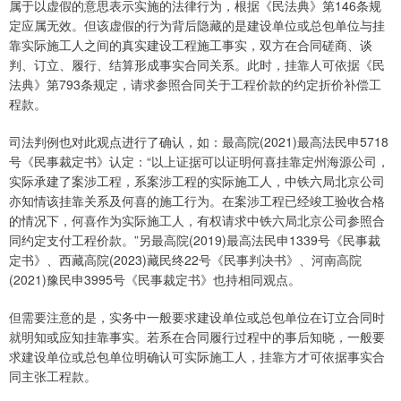
属于以虚假的意思表示实施的法律行为，根据《民法典》第146条规
定应属无效。但该虚假的行为背后隐藏的是建设单位或总包单位与挂
靠实际施工人之间的真实建设工程施工事实，双方在合同磋商、谈
判、订立、履行、结算形成事实合同关系。此时，挂靠人可依据《民
法典》第793条规定，请求参照合同关于工程价款的约定折价补偿工
程款。
司法判例也对此观点进行了确认，如：最高院(2021)最高法民申5718
号《民事裁定书》认定：“以上证据可以证明何喜挂靠定州海源公司，
实际承建了案涉工程，系案涉工程的实际施工人，中铁六局北京公司
亦知情该挂靠关系及何喜的施工行为。在案涉工程已经竣工验收合格
的情况下，何喜作为实际施工人，有权请求中铁六局北京公司参照合
同约定支付工程价款。”另最高院(2019)最高法民申1339号《民事裁
定书》、西藏高院(2023)藏民终22号《民事判决书》、河南高院
(2021)豫民申3995号《民事裁定书》也持相同观点。
但需要注意的是，实务中一般要求建设单位或总包单位在订立合同时
就明知或应知挂靠事实。若系在合同履行过程中的事后知晓，一般要
求建设单位或总包单位明确认可实际施工人，挂靠方才可依据事实合
同主张工程款。