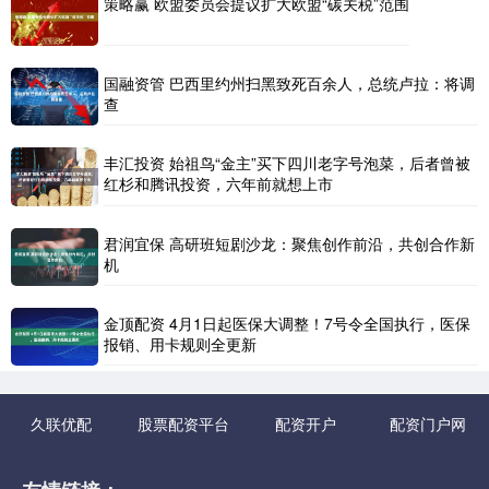
策略赢 欧盟委员会提议扩大欧盟“碳关税”范围
国融资管 巴西里约州扫黑致死百余人，总统卢拉：将调
查
丰汇投资 始祖鸟“金主”买下四川老字号泡菜，后者曾被
红杉和腾讯投资，六年前就想上市
君润宜保 高研班短剧沙龙：聚焦创作前沿，共创合作新
机
金顶配资 4月1日起医保大调整！7号令全国执行，医保
报销、用卡规则全更新
久联优配
股票配资平台
配资开户
配资门户网