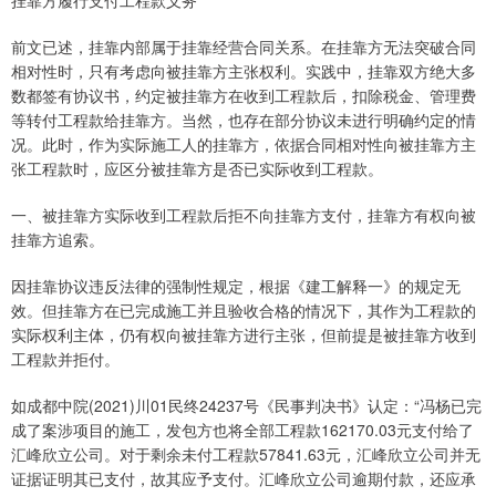
挂靠方履行支付工程款义务
前文已述，挂靠内部属于挂靠经营合同关系。在挂靠方无法突破合同
相对性时，只有考虑向被挂靠方主张权利。实践中，挂靠双方绝大多
数都签有协议书，约定被挂靠方在收到工程款后，扣除税金、管理费
等转付工程款给挂靠方。当然，也存在部分协议未进行明确约定的情
况。此时，作为实际施工人的挂靠方，依据合同相对性向被挂靠方主
张工程款时，应区分被挂靠方是否已实际收到工程款。
一、被挂靠方实际收到工程款后拒不向挂靠方支付，挂靠方有权向被
挂靠方追索。
因挂靠协议违反法律的强制性规定，根据《建工解释一》的规定无
效。但挂靠方在已完成施工并且验收合格的情况下，其作为工程款的
实际权利主体，仍有权向被挂靠方进行主张，但前提是被挂靠方收到
工程款并拒付。
如成都中院(2021)川01民终24237号《民事判决书》认定：“冯杨已完
成了案涉项目的施工，发包方也将全部工程款162170.03元支付给了
汇峰欣立公司。对于剩余未付工程款57841.63元，汇峰欣立公司并无
证据证明其已支付，故其应予支付。汇峰欣立公司逾期付款，还应承