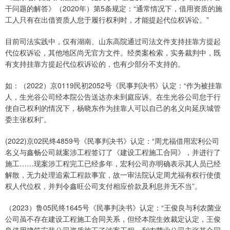
干问题的解答》（2020年）第5条规定：“通常情况下，借用资质的施
工人只有在出借资质人怠于履行权利时，才能提起代位权诉讼。”
目前司法实践中，仅有湖南、山东高院通过司法文件支持挂靠方提起
代位权诉讼，其他地区尚无官方文件。经类案检索，实务裁判中，既
有支持挂靠方提起代位权诉讼的，也有少部分不支持的。
如：（2022）京0119民初2052号《民事判决书》认定：“作为被挂靠
人，生光谷公司经本院公告送达亦未到庭应诉。在生光谷公司怠于行
使自己权利的情况下，杨晓东作为挂靠人可以自己的名义向延庆城管
委主张权利”。
(2022)京02民终4859号《民事判决书》认定：“周尤福借用宏利公司
名义与鑫畅公司就案涉工程签订了《建设工程施工合同》，并进行了
施工……现案涉工程完工已经多年，宏利公司亦明确表示其人员已经
解散，无力处理追索工程款事宜，故一审法院认定周尤福有权行使债
权人代位权，并判令鑫旺公司支付相应价款及利息并无不当”。
（2023）鲁05民终1645号《民事判决书》认定：“王俊良与利农菌业
公司虽不存在建设工程施工合同关系，但经本院生效裁定认定，王俊