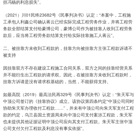
担冯杨的利息损失”。
（2021）川01民终23682号《民事判决书》认定：“本案中，工程施
工承包人利鑫公司确认蒋云已经实际完成工程劳务作业，并将工程劳
务款全部结算支付给豪博公司，豪博公司作为被挂靠人收到工程劳务
款后，应当将工程劳务款结算支付给实际挂靠施工人蒋云”。
二、被挂靠方未收到工程款的，挂靠方向被挂靠方主张工程款诉请不
被支持
因挂靠双方不存在建设工程施工合同关系，双方之间的挂靠经营关系
并不能衍生出工程款的请求权。因此，在被挂靠方未收到工程款时，
挂靠方诉请是没有请求权基础的，当然，不能获得支持。
如最高院（2019）最高法民再329号《民事判决书》认定：“朱天军与
中顶公司签订的《挂靠协议》成立。该协议第四条约定“中顶公司同时
协助朱天军办理收付工程款……”，并未有中顶公司向朱天军支付工程
款的约定，乌兰县国土资源局未向中顶公司支付案涉工程款，朱天军
也未提供其他证据证明中顶公司应向其支付工程款。朱天军主张中顶
公司支付欠付工程款及利息没有事实依据”。