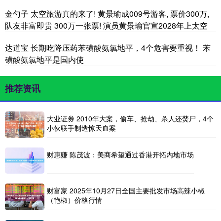
金勺子 太空旅游真的来了! 黄景瑜成009号游客, 票价300万,
队友非富即贵 300万一张票! 演员黄景瑜官宣2028年上太空
达道宝 长期吃降压药苯磺酸氨氯地平，4个危害要重视！ 苯
磺酸氨氯地平是国内使
推荐资讯
大业证券 2010年大案，偷车、抢劫、杀人还焚尸，4个
小伙联手制造惊天血案
财惠赚 陈茂波：美商希望通过香港开拓内地市场
财富家 2025年10月27日全国主要批发市场高辣小椒
（艳椒）价格行情