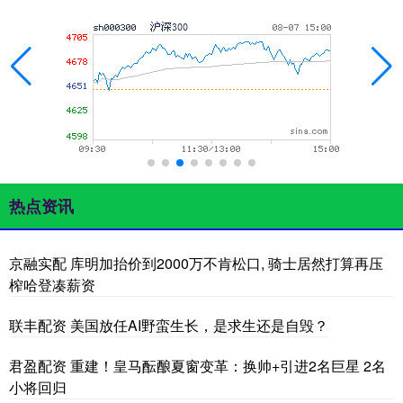
热点资讯
京融实配 库明加抬价到2000万不肯松口, 骑士居然打算再压
榨哈登凑薪资
联丰配资 美国放任AI野蛮生长，是求生还是自毁？
君盈配资 重建！皇马酝酿夏窗变革：换帅+引进2名巨星 2名
小将回归