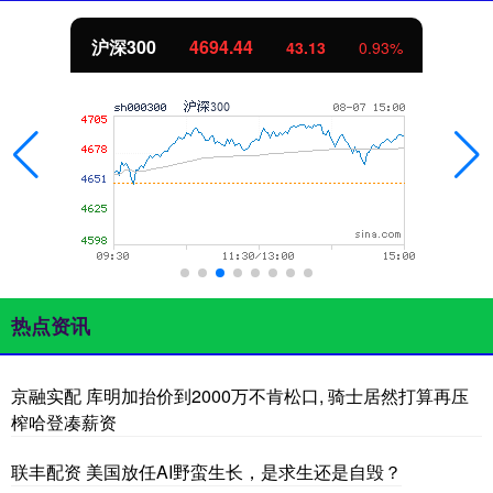
沪深300
4694.44
43.13
0.93%
热点资讯
京融实配 库明加抬价到2000万不肯松口, 骑士居然打算再压
榨哈登凑薪资
联丰配资 美国放任AI野蛮生长，是求生还是自毁？