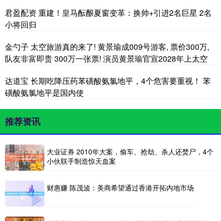
君盈配资 重建！皇马酝酿夏窗变革：换帅+引进2名巨星 2名
小将回归
金勺子 太空旅游真的来了! 黄景瑜成009号游客, 票价300万,
队友非富即贵 300万一张票! 演员黄景瑜官宣2028年上太空
达道宝 长期吃降压药苯磺酸氨氯地平，4个危害要重视！ 苯
磺酸氨氯地平是国内使
推荐资讯
大业证券 2010年大案，偷车、抢劫、杀人还焚尸，4个
小伙联手制造惊天血案
财惠赚 陈茂波：美商希望通过香港开拓内地市场