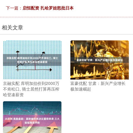
下一篇：
启恒配资 扎哈罗娃怒批日本
相关文章
京融实配 库明加抬价到2000万
富豪优配 甘肃：新兴产业增长
不肯松口, 骑士居然打算再压榨
极加速崛起
哈登凑薪资