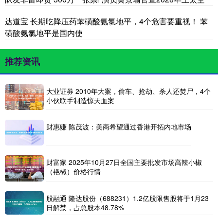
达道宝 长期吃降压药苯磺酸氨氯地平，4个危害要重视！ 苯
磺酸氨氯地平是国内使
推荐资讯
大业证券 2010年大案，偷车、抢劫、杀人还焚尸，4个
小伙联手制造惊天血案
财惠赚 陈茂波：美商希望通过香港开拓内地市场
财富家 2025年10月27日全国主要批发市场高辣小椒
（艳椒）价格行情
股融通 隆达股份（688231）1.2亿股限售股将于1月23
日解禁，占总股本48.78%