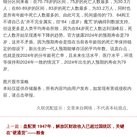
细分区间来看：在70-79岁的区间，75岁的死亡人数最多，为30.3万
人；在80-89岁的区间，83岁的死亡人数最多，为33.2万人，同时也
是所有年龄中死亡人数最多的。由此可见，民间盛传的“73、84阎王
不请自己去”并不完全属实，但“84（虚岁）魔咒”的确得到数据支持。
但这更多是人类平均寿命所致，因为在84岁死亡人数达到顶峰后，死
亡人数开始呈现逐年下降的趋势。官方披露2024年的预期寿命是79
岁，这并不矛盾。因为预期寿命是指在当前各年龄段的死亡率保持稳
定的假设下，新出生的一代人预期能够存活的平均年数。说直白点，
也就是按2024年的分年龄死亡率，且未来生活水平、医疗水平，环境
等保持和2024年一致的情况下，2024年出生的人预期的寿命为79
岁。
图片股市策略
本站仅提供存储服务，所有内容均由用户发布，如发现有害或侵权内
容，请点击举报。
久联优配提示：文章来自网络，不代表本站观点。
上一篇：
盘配资 1947年，解放区财政收入已超过国统区，关键
在“硬通货”——粮食