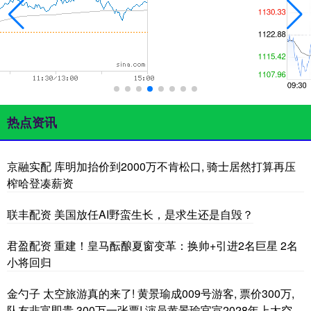
热点资讯
京融实配 库明加抬价到2000万不肯松口, 骑士居然打算再压
榨哈登凑薪资
联丰配资 美国放任AI野蛮生长，是求生还是自毁？
君盈配资 重建！皇马酝酿夏窗变革：换帅+引进2名巨星 2名
小将回归
金勺子 太空旅游真的来了! 黄景瑜成009号游客, 票价300万,
队友非富即贵 300万一张票! 演员黄景瑜官宣2028年上太空