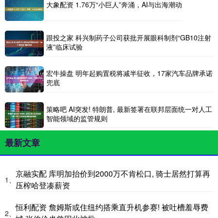
大象配资 1.76万“小巨人”奔涌，AI与出海潮动
跟投之家 科兴制药子公司获批开展眼科制剂“GB10注射
液”临床试验
宏牛操盘 明年起购置税将减半征收，17家汽车品牌承诺
兜底
策略吧 AI突发! 特朗普, 最新签署在联邦层面统一对人工
智能领域的监管规则
最新文章
京融实配 库明加抬价到2000万不肯松口, 骑士居然打算再
1、
压榨哈登凑薪资
恒利配资 詹姆斯或住纽约搭乘直升机参赛! 被吐槽羞辱费
2、