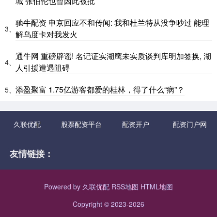
城 张伯伦也曾因此被批
驰牛配资 申京回应不和传闻: 我和杜兰特从没争吵过 能理
3、
解乌度卡对我发火
通牛网 重磅辟谣! 名记证实湖鹰未实质谈判库明加签换, 湖
4、
人引援遭遇阻碍
添盈聚富 1.75亿游客都爱的桂林，得了什么“病”？
5、
久联优配
股票配资平台
配资开户
配资门户网
友情链接：
Powered by
久联优配
RSS地图
HTML地图
Copyright
© 2023-2026