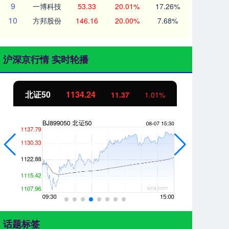
9
一博科技
53.33
20.01%
17.26%
10
方邦股份
146.16
20.00%
7.68%
沪深京行情 实时轮播
北证50
1134.24
创
11.37
1.01%
话题标签