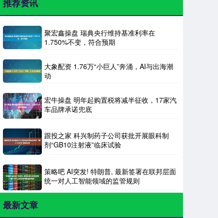
推荐资讯
聚宏鑫操盘 瑞典央行维持基准利率在
1.750%不变，符合预期
大象配资 1.76万“小巨人”奔涌，AI与出海潮
动
宏牛操盘 明年起购置税将减半征收，17家汽
车品牌承诺兜底
跟投之家 科兴制药子公司获批开展眼科制
剂“GB10注射液”临床试验
策略吧 AI突发! 特朗普, 最新签署在联邦层面
统一对人工智能领域的监管规则
最新文章