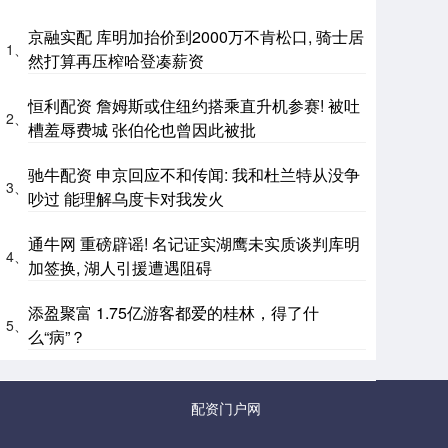
京融实配 库明加抬价到2000万不肯松口, 骑士居
1、
然打算再压榨哈登凑薪资
恒利配资 詹姆斯或住纽约搭乘直升机参赛! 被吐
2、
槽羞辱费城 张伯伦也曾因此被批
驰牛配资 申京回应不和传闻: 我和杜兰特从没争
3、
吵过 能理解乌度卡对我发火
通牛网 重磅辟谣! 名记证实湖鹰未实质谈判库明
4、
加签换, 湖人引援遭遇阻碍
添盈聚富 1.75亿游客都爱的桂林，得了什
5、
么“病”？
配资门户网