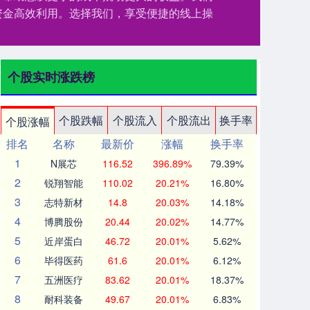
资金高效利用。选择我们，享受便捷的线上操
个股实时涨跌榜
个股跌幅
个股流入
个股流出
换手率
个股涨幅
排名
名称
最新价
涨幅
换手率
1
N展芯
116.52
396.89%
79.39%
2
锐翔智能
110.02
20.21%
16.80%
3
志特新材
14.8
20.03%
14.18%
4
博腾股份
20.44
20.02%
14.77%
5
近岸蛋白
46.72
20.01%
5.62%
6
毕得医药
61.6
20.01%
6.12%
7
五洲医疗
83.62
20.01%
18.37%
8
耐科装备
49.67
20.01%
6.83%