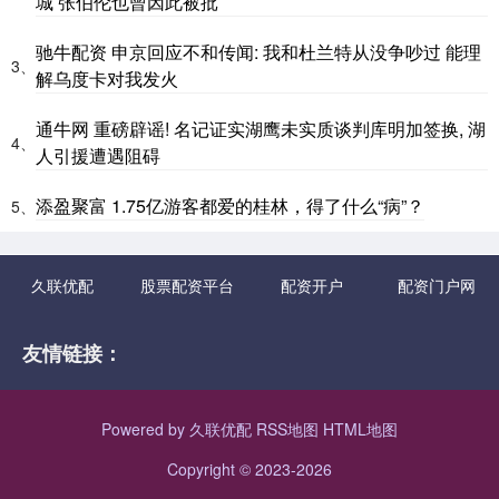
城 张伯伦也曾因此被批
驰牛配资 申京回应不和传闻: 我和杜兰特从没争吵过 能理
3、
解乌度卡对我发火
通牛网 重磅辟谣! 名记证实湖鹰未实质谈判库明加签换, 湖
4、
人引援遭遇阻碍
添盈聚富 1.75亿游客都爱的桂林，得了什么“病”？
5、
久联优配
股票配资平台
配资开户
配资门户网
友情链接：
Powered by
久联优配
RSS地图
HTML地图
Copyright
© 2023-2026