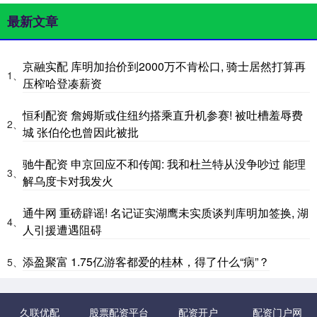
最新文章
京融实配 库明加抬价到2000万不肯松口, 骑士居然打算再
1、
压榨哈登凑薪资
恒利配资 詹姆斯或住纽约搭乘直升机参赛! 被吐槽羞辱费
2、
城 张伯伦也曾因此被批
驰牛配资 申京回应不和传闻: 我和杜兰特从没争吵过 能理
3、
解乌度卡对我发火
通牛网 重磅辟谣! 名记证实湖鹰未实质谈判库明加签换, 湖
4、
人引援遭遇阻碍
添盈聚富 1.75亿游客都爱的桂林，得了什么“病”？
5、
久联优配
股票配资平台
配资开户
配资门户网