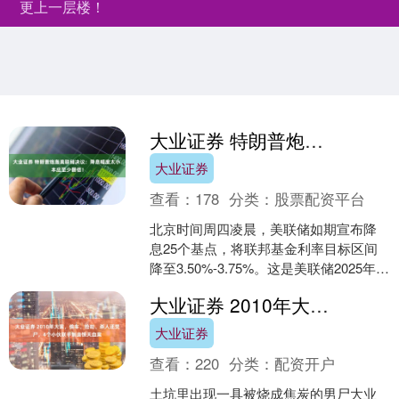
更上一层楼！
大业证券 特朗普炮轰美联储决议：降息幅度太小 本应至少翻倍！
大业证券
查看：
178
分类：
股票配资平台
北京时间周四凌晨，美联储如期宣布降
息25个基点，将联邦基金利率目标区间
降至3.50%-3.75%。这是美联储2025年年
内第三次降息，也是继今年9月以来连续
大业证券 2010年大案，偷车、抢劫、杀人还焚尸，4个小伙联手制造惊天血案
第三....
大业证券
查看：
220
分类：
配资开户
土坑里出现一具被烧成焦炭的男尸大业