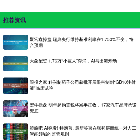
推荐资讯
聚宏鑫操盘 瑞典央行维持基准利率在1.750%不变，符
合预期
大象配资 1.76万“小巨人”奔涌，AI与出海潮动
跟投之家 科兴制药子公司获批开展眼科制剂“GB10注射
液”临床试验
宏牛操盘 明年起购置税将减半征收，17家汽车品牌承诺
兜底
策略吧 AI突发! 特朗普, 最新签署在联邦层面统一对人工
智能领域的监管规则