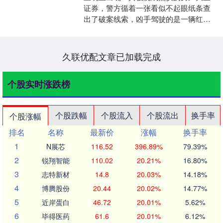
证券，警方循着一张看似不起眼纸条查
出了破案线索，凶手驾驶的是一辆红色
面包车，令大家没有想到的是此时这辆
嫌疑汽车就停在派出所里，....
久联优配文章已加载完成
个股实时涨跌榜
个股跌幅
个股流入
个股流出
换手率
个股涨幅
排名
名称
最新价
涨幅
换手率
1
N展芯
116.52
396.89%
79.39%
2
锐翔智能
110.02
20.21%
16.80%
3
志特新材
14.8
20.03%
14.18%
4
博腾股份
20.44
20.02%
14.77%
5
近岸蛋白
46.72
20.01%
5.62%
6
毕得医药
61.6
20.01%
6.12%