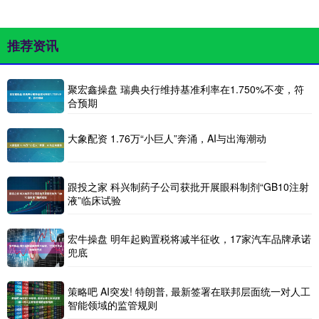
推荐资讯
聚宏鑫操盘 瑞典央行维持基准利率在1.750%不变，符
合预期
大象配资 1.76万“小巨人”奔涌，AI与出海潮动
跟投之家 科兴制药子公司获批开展眼科制剂“GB10注射
液”临床试验
宏牛操盘 明年起购置税将减半征收，17家汽车品牌承诺
兜底
策略吧 AI突发! 特朗普, 最新签署在联邦层面统一对人工
智能领域的监管规则