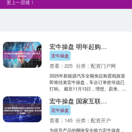
更上一层楼！
宏牛操盘 明年起购置税将减半征收，17家汽车品牌承诺兜底
宏牛操盘
查看：
225
分类：
配资门户网
2025年新能源汽车全额免征购置税政策
即将结束宏牛操盘，车企订单抢夺战已
打响。 截至11月13日，理想、蔚来、奇
瑞、问界、智界、小米、极氪、智己、
宏牛操盘 国家互联网信息办公室发布关于公开征求《网络安全标识管理办法》（征求意见稿）意见的通知
长安、猛士科技....
宏牛操盘
查看：
145
分类：
配资开户
为提升产品的网络安全能力宏牛操盘，