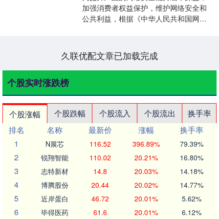
加强消费者权益保护，维护网络安全和
公共利益，根据《中华人民共和国网络
安全法》等法律法规，国家互联网信息
办公室、工业和信息化部起....
久联优配文章已加载完成
个股实时涨跌榜
个股跌幅
个股流入
个股流出
换手率
个股涨幅
排名
名称
最新价
涨幅
换手率
1
N展芯
116.52
396.89%
79.39%
2
锐翔智能
110.02
20.21%
16.80%
3
志特新材
14.8
20.03%
14.18%
4
博腾股份
20.44
20.02%
14.77%
5
近岸蛋白
46.72
20.01%
5.62%
6
毕得医药
61.6
20.01%
6.12%