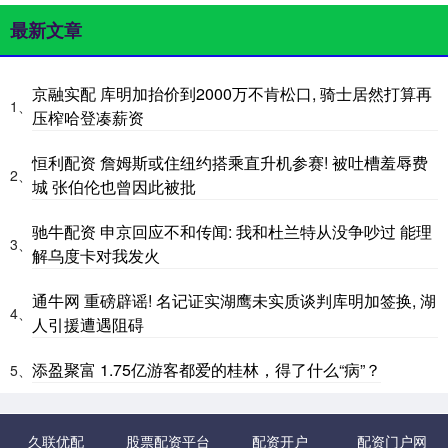
最新文章
京融实配 库明加抬价到2000万不肯松口, 骑士居然打算再
1、
压榨哈登凑薪资
恒利配资 詹姆斯或住纽约搭乘直升机参赛! 被吐槽羞辱费
2、
城 张伯伦也曾因此被批
驰牛配资 申京回应不和传闻: 我和杜兰特从没争吵过 能理
3、
解乌度卡对我发火
通牛网 重磅辟谣! 名记证实湖鹰未实质谈判库明加签换, 湖
4、
人引援遭遇阻碍
添盈聚富 1.75亿游客都爱的桂林，得了什么“病”？
5、
久联优配
股票配资平台
配资开户
配资门户网