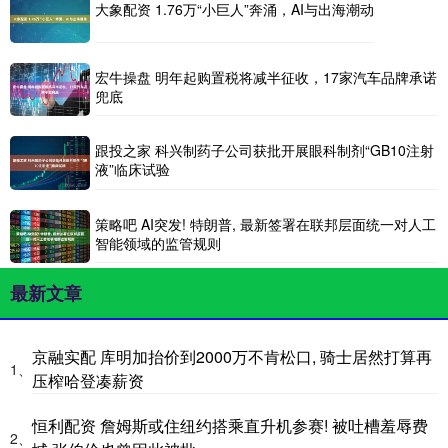
大象配资 1.76万“小巨人”奔涌，AI与出海潮动
宏牛操盘 明年起购置税将减半征收，17家汽车品牌承诺
兜底
跟投之家 科兴制药子公司获批开展眼科制剂“GB10注射
液”临床试验
策略吧 AI突发! 特朗普, 最新签署在联邦层面统一对人工
智能领域的监管规则
最新文章
京融实配 库明加抬价到2000万不肯松口, 骑士居然打算再
1、
压榨哈登凑薪资
恒利配资 詹姆斯或住纽约搭乘直升机参赛! 被吐槽羞辱费
2、