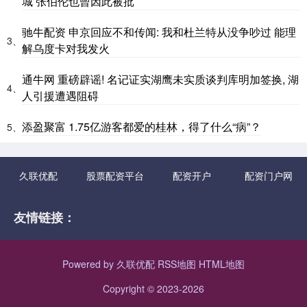
城 张伯伦也曾因此被批
驰牛配资 申京回应不和传闻: 我和杜兰特从没争吵过 能理
3、
解乌度卡对我发火
通牛网 重磅辟谣! 名记证实湖鹰未实质谈判库明加签换, 湖
4、
人引援遭遇阻碍
添盈聚富 1.75亿游客都爱的桂林，得了什么“病”？
5、
久联优配
股票配资平台
配资开户
配资门户网
友情链接：
Powered by
久联优配
RSS地图
HTML地图
Copyright
© 2023-2026