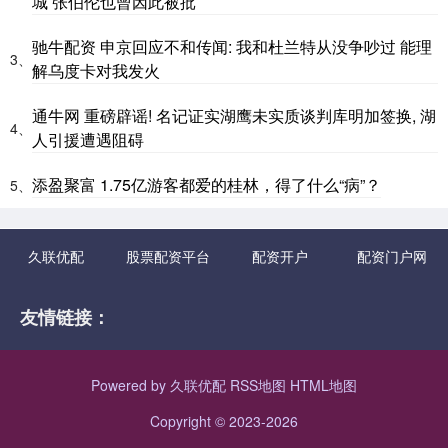
城 张伯伦也曾因此被批
驰牛配资 申京回应不和传闻: 我和杜兰特从没争吵过 能理
3、
解乌度卡对我发火
通牛网 重磅辟谣! 名记证实湖鹰未实质谈判库明加签换, 湖
4、
人引援遭遇阻碍
添盈聚富 1.75亿游客都爱的桂林，得了什么“病”？
5、
久联优配
股票配资平台
配资开户
配资门户网
友情链接：
Powered by
久联优配
RSS地图
HTML地图
Copyright
© 2023-2026