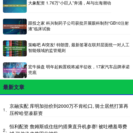
大象配资 1.76万“小巨人”奔涌，AI与出海潮动
跟投之家 科兴制药子公司获批开展眼科制剂“GB10注射
液”临床试验
策略吧 AI突发! 特朗普, 最新签署在联邦层面统一对人工
智能领域的监管规则
宏牛操盘 明年起购置税将减半征收，17家汽车品牌承诺
兜底
最新文章
京融实配 库明加抬价到2000万不肯松口, 骑士居然打算再
1、
压榨哈登凑薪资
恒利配资 詹姆斯或住纽约搭乘直升机参赛! 被吐槽羞辱费
2、