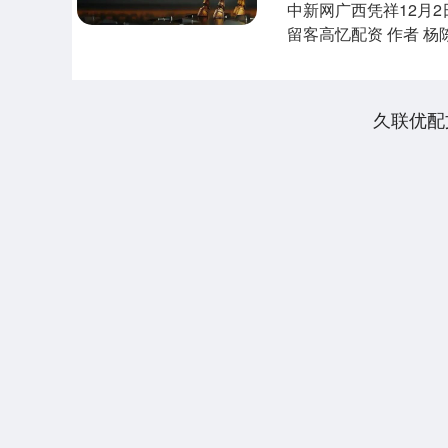
中新网广西凭祥12月2
留客高忆配资 作者 杨陈
久联优配
深证成指
14311.01
.68
1.02%
200.89
1