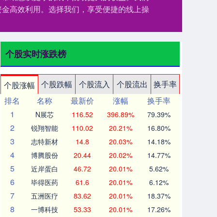
资金高效利用。选择我们，享受便捷的线上操
个股实时涨跌榜
个股跌幅
个股流入
个股流出
换手率
个股涨幅
排名
名称
最新价
涨幅
换手率
1
N展芯
116.52
396.89%
79.39%
2
锐翔智能
110.02
20.21%
16.80%
3
志特新材
14.8
20.03%
14.18%
4
博腾股份
20.44
20.02%
14.77%
5
近岸蛋白
46.72
20.01%
5.62%
6
毕得医药
61.6
20.01%
6.12%
7
五洲医疗
83.62
20.01%
18.37%
8
一博科技
53.33
20.01%
17.26%