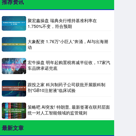
推荐资讯
聚宏鑫操盘 瑞典央行维持基准利率在
1.750%不变，符合预期
大象配资 1.76万“小巨人”奔涌，AI与出海潮
动
宏牛操盘 明年起购置税将减半征收，17家汽
车品牌承诺兜底
跟投之家 科兴制药子公司获批开展眼科制
剂“GB10注射液”临床试验
策略吧 AI突发! 特朗普, 最新签署在联邦层面
统一对人工智能领域的监管规则
最新文章