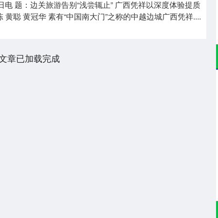
日电 题：边关旅游告别“浅尝辄止” 广西凭祥以深度体验提质
 黄聪 黄冠华 素有“中国南大门”之称的中越边城广西凭祥....
文章已加载完成
沪深300
4694.44
.42%
43.13
0.93%