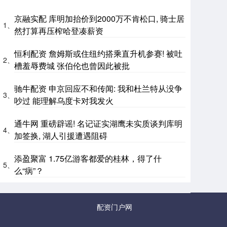
京融实配 库明加抬价到2000万不肯松口, 骑士居
1、
然打算再压榨哈登凑薪资
恒利配资 詹姆斯或住纽约搭乘直升机参赛! 被吐
2、
槽羞辱费城 张伯伦也曾因此被批
驰牛配资 申京回应不和传闻: 我和杜兰特从没争
3、
吵过 能理解乌度卡对我发火
通牛网 重磅辟谣! 名记证实湖鹰未实质谈判库明
4、
加签换, 湖人引援遭遇阻碍
添盈聚富 1.75亿游客都爱的桂林，得了什
5、
么“病”？
配资门户网