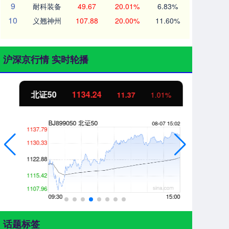
9
耐科装备
49.67
20.01%
6.83%
10
义翘神州
107.88
20.00%
11.60%
沪深京行情 实时轮播
北证50
1134.24
创
11.37
1.01%
话题标签