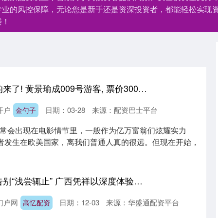
专业的风控保障，无论您是新手还是资深投资者，都能轻松实现
楼！
金勺子 太空旅游真的来了! 黄景瑜成009号游客, 票价300万, 队友非富即贵 300万一张票! 演员黄景瑜官宣2028年上太空
开户
日期：03-28
来源：配资巴士平台
金勺子
常会出现在电影情节里，一般作为亿万富翁们炫耀实力
或者发生在欧美国家，离我们普通人真的很远。但现在开始，
高忆配资 边关旅游告别“浅尝辄止” 广西凭祥以深度体验提质留客
门户网
日期：12-03
来源：华盛通配资平台
高忆配资