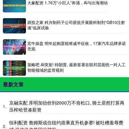
大象配资 1.76万“小巨人”奔涌，AI与出海潮动
跟投之家 科兴制药子公司获批开展眼科制剂“GB10注射
液”临床试验
宏牛操盘 明年起购置税将减半征收，17家汽车品牌承诺
兜底
策略吧 AI突发! 特朗普, 最新签署在联邦层面统一对人工
智能领域的监管规则
最新文章
京融实配 库明加抬价到2000万不肯松口, 骑士居然打算再
1、
压榨哈登凑薪资
恒利配资 詹姆斯或住纽约搭乘直升机参赛! 被吐槽羞辱费
2、