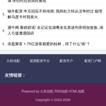
城 张伯伦也曾因此被批
驰牛配资 申京回应不和传闻: 我和杜兰特从没争吵过 能理
3、
解乌度卡对我发火
通牛网 重磅辟谣! 名记证实湖鹰未实质谈判库明加签换, 湖
4、
人引援遭遇阻碍
添盈聚富 1.75亿游客都爱的桂林，得了什么“病”？
5、
久联优配
股票配资平台
配资开户
配资门户网
友情链接：
Powered by
久联优配
RSS地图
HTML地图
Copyright
© 2023-2026