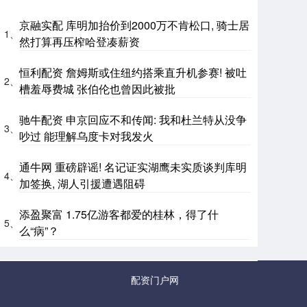
京融实配 库明加抬价到2000万不肯松口, 骑士居
1、
然打算再压榨哈登凑薪资
恒利配资 詹姆斯或住纽约搭乘直升机参赛! 被吐
2、
槽羞辱费城 张伯伦也曾因此被批
驰牛配资 申京回应不和传闻: 我和杜兰特从没争
3、
吵过 能理解乌度卡对我发火
通牛网 重磅辟谣! 名记证实湖鹰未实质谈判库明
4、
加签换, 湖人引援遭遇阻碍
添盈聚富 1.75亿游客都爱的桂林，得了什
5、
么“病”？
配资门户网