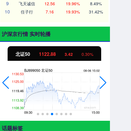
9
飞天诚信
12.56
19.96%
8.49%
10
任子行
7.16
19.93%
31.42%
沪深京行情 实时轮播
北证50
1122.88
创
3.42
0.30%
话题标签