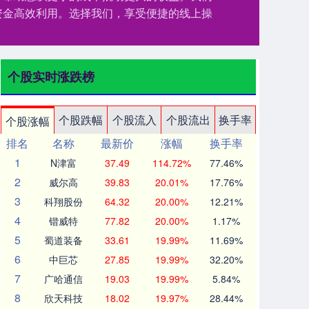
资金高效利用。选择我们，享受便捷的线上操
个股实时涨跌榜
个股跌幅
个股流入
个股流出
换手率
个股涨幅
排名
名称
最新价
涨幅
换手率
1
N津富
37.49
114.72%
77.46%
2
威尔高
39.83
20.01%
17.76%
3
科翔股份
64.32
20.00%
12.21%
4
锴威特
77.82
20.00%
1.17%
5
蜀道装备
33.61
19.99%
11.69%
6
中巨芯
27.85
19.99%
32.20%
7
广哈通信
19.03
19.99%
5.84%
8
欣天科技
18.02
19.97%
28.44%