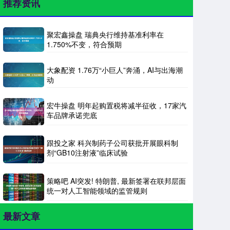
推荐资讯
聚宏鑫操盘 瑞典央行维持基准利率在
1.750%不变，符合预期
大象配资 1.76万“小巨人”奔涌，AI与出海潮
动
宏牛操盘 明年起购置税将减半征收，17家汽
车品牌承诺兜底
跟投之家 科兴制药子公司获批开展眼科制
剂“GB10注射液”临床试验
策略吧 AI突发! 特朗普, 最新签署在联邦层面
统一对人工智能领域的监管规则
最新文章