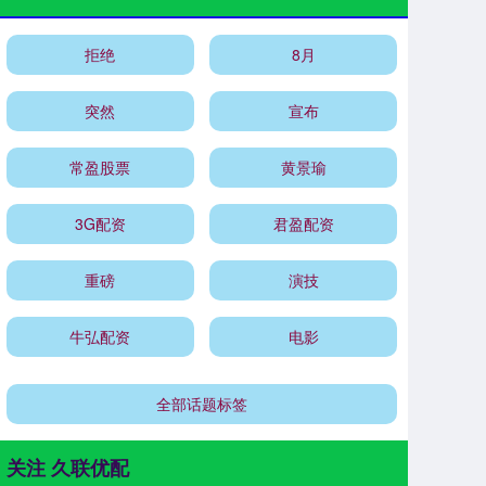
拒绝
8月
突然
宣布
常盈股票
黄景瑜
3G配资
君盈配资
重磅
演技
牛弘配资
电影
全部话题标签
关注 久联优配