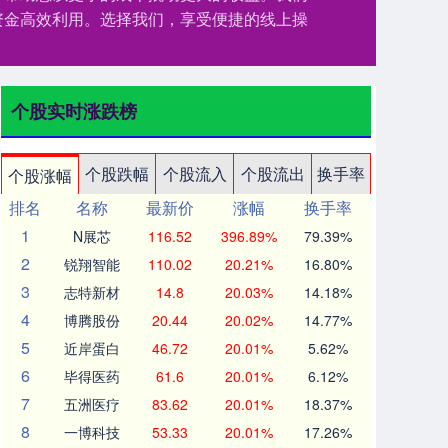
资金高效利用。选择我们，享受便捷的线上操
个股实时涨跌榜
个股跌幅
个股流入
个股流出
换手率
个股涨幅
排名
名称
最新价
涨幅
换手率
1
N展芯
116.52
396.89%
79.39%
2
锐翔智能
110.02
20.21%
16.80%
3
志特新材
14.8
20.03%
14.18%
4
博腾股份
20.44
20.02%
14.77%
5
近岸蛋白
46.72
20.01%
5.62%
6
毕得医药
61.6
20.01%
6.12%
7
五洲医疗
83.62
20.01%
18.37%
8
一博科技
53.33
20.01%
17.26%