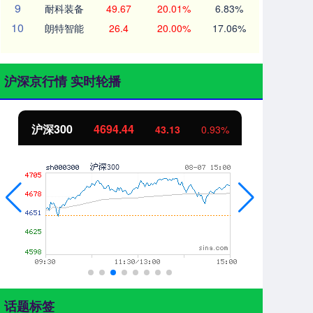
9
耐科装备
49.67
20.01%
6.83%
10
朗特智能
26.4
20.00%
17.06%
沪深京行情 实时轮播
沪深300
4694.44
北
43.13
0.93%
话题标签