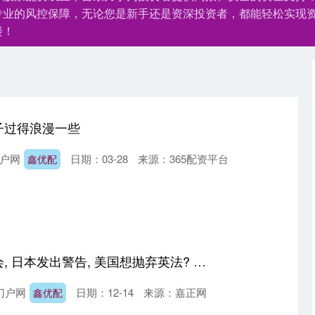
专业的风控保障，无论您是新手还是资深投资者，都能轻松实现
楼！
子过得浪漫一些
户网
日期：03-28
来源：365配资平台
鑫优配
鑫优配 不许中国参会, 日本发出警告, 美国想抛弃英法? 俄罗斯: 这是羞辱
门户网
日期：12-14
来源：嘉正网
鑫优配