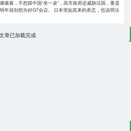
嚷嚷着，不想跟中国“坐一桌”，高市政府还威胁法国，要是
明年就别想办好G7会议。 日本突如其来的表态，也说明法
文章已加载完成
深证成指
14311.01
02%
200.89
1.42%