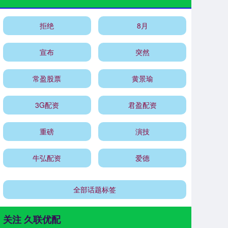
拒绝
8月
宣布
突然
常盈股票
黄景瑜
3G配资
君盈配资
重磅
演技
牛弘配资
爱德
全部话题标签
关注 久联优配