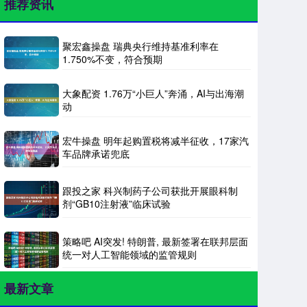
推荐资讯
聚宏鑫操盘 瑞典央行维持基准利率在
1.750%不变，符合预期
大象配资 1.76万“小巨人”奔涌，AI与出海潮
动
宏牛操盘 明年起购置税将减半征收，17家汽
车品牌承诺兜底
跟投之家 科兴制药子公司获批开展眼科制
剂“GB10注射液”临床试验
策略吧 AI突发! 特朗普, 最新签署在联邦层面
统一对人工智能领域的监管规则
最新文章