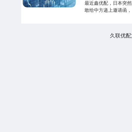
最近鑫优配，日本突然
敢给中方递上邀请函，
国是真想趁着....
久联优配
上证指数
3940.04
.40
2.13%
39.68
1.