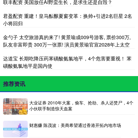
联丰配资 美国放任AI野蛮生长，是求生还是自毁？
君盈配资 重建！皇马酝酿夏窗变革：换帅+引进2名巨星 2名
小将回归
金勺子 太空旅游真的来了! 黄景瑜成009号游客, 票价300万,
队友非富即贵 300万一张票! 演员黄景瑜官宣2028年上太空
达道宝 长期吃降压药苯磺酸氨氯地平，4个危害要重视！ 苯
磺酸氨氯地平是国内使
推荐资讯
大业证券 2010年大案，偷车、抢劫、杀人还焚尸，4个
小伙联手制造惊天血案
财惠赚 陈茂波：美商希望通过香港开拓内地市场