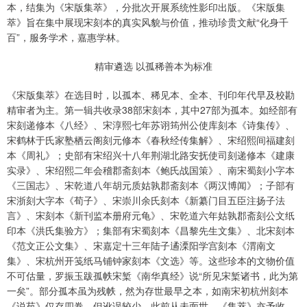
本，结集为《宋版集萃》，分批次开展系统性影印出版。《宋版集
萃》旨在集中展现宋刻本的真实风貌与价值，推动珍贵文献“化身千
百”，服务学术，嘉惠学林。
精审遴选 以孤稀善本为标准
《宋版集萃》在选目时，以孤本、稀见本、全本、刊印年代早及校勘
精审者为主。第一辑共收录38部宋刻本，其中27部为孤本。如经部有
宋刻递修本《八经》、宋淳熙七年苏诩筠州公使库刻本《诗集传》、
宋鹤林于氏家塾栖云阁刻元修本《春秋经传集解》、宋绍熙间福建刻
本《周礼》；史部有宋绍兴十八年荆湖北路安抚使司刻递修本《建康
实录》、宋绍熙二年会稽郡斋刻本《鲍氏战国策》、南宋蜀刻小字本
《三国志》、宋乾道八年胡元质姑孰郡斋刻本《两汉博闻》；子部有
宋浙刻大字本《荀子》、宋崇川余氏刻本《新纂门目五臣注扬子法
言》、宋刻本《新刊监本册府元龟》、宋乾道六年姑孰郡斋刻公文纸
印本《洪氏集验方》；集部有宋蜀刻本《昌黎先生文集》、北宋刻本
《范文正公文集》、宋嘉定十三年陆子遹溧阳学宫刻本《渭南文
集》、宋杭州开笺纸马铺钟家刻本《文选》等。这些珍本的文物价值
不可估量，罗振玉跋孤帙宋椠《南华真经》说“所见宋椠诸书，此为第
一矣”。部分孤本虽为残帙，然为存世最早之本，如南宋初杭州刻本
《说苑》仅存四卷，但讹误较少，此前从未面世，《集萃》亦予收