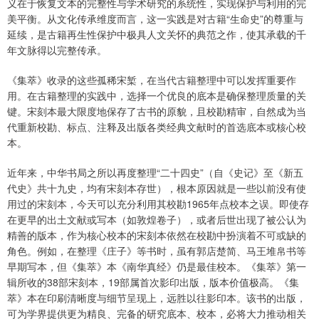
义在于恢复文本的完整性与学术研究的系统性，实现保护与利用的完
美平衡。从文化传承维度而言，这一实践是对古籍“生命史”的尊重与
延续，是古籍再生性保护中极具人文关怀的典范之作，使其承载的千
年文脉得以完整传承。
《集萃》收录的这些孤稀宋椠，在当代古籍整理中可以发挥重要作
用。在古籍整理的实践中，选择一个优良的底本是确保整理质量的关
键。宋刻本最大限度地保存了古书的原貌，且校勘精审，自然成为当
代重新校勘、标点、注释及出版各类经典文献时的首选底本或核心校
本。
近年来，中华书局之所以再度整理“二十四史”（自《史记》至《新五
代史》共十九史，均有宋刻本存世），根本原因就是一些以前没有使
用过的宋刻本，今天可以充分利用其校勘1965年点校本之误。即使存
在更早的出土文献或写本（如敦煌卷子），或者后世出现了被公认为
精善的版本，作为核心校本的宋刻本依然在校勘中扮演着不可或缺的
角色。例如，在整理《庄子》等书时，虽有郭店楚简、马王堆帛书等
早期写本，但《集萃》本《南华真经》仍是最佳校本。《集萃》第一
辑所收的38部宋刻本，19部属首次影印出版，版本价值极高。《集
萃》本在印刷清晰度与细节呈现上，远胜以往影印本。该书的出版，
可为学界提供更为精良、完备的研究底本、校本，必将大力推动相关