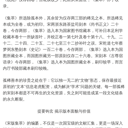
录。
《集萃》所选除孤本外，其余皆为仅存两三部的稀见之本。所选稀见
本或为全卷，或为初印。宋两浙东路茶盐司刻本《尚书正义》二十
卷，今存两部，《集萃》选入本为国家图书馆藏本，可补日本足利学
校藏本卷十一所缺首叶，并校正卷一第七叶及卷十第十八、十九、二
十二、二十四、二十五、二十七至三十二抄补叶之误。宋乾道七年蔡
梦弼东塾刻本《史记》一百二十卷，今存两部，《集萃》选入本为国
图所藏全本，而国图所藏另一部原刻仅存二十六卷。宋刻本《古尊宿
语录》今存两部，《集萃》选入本为国图所藏全本，刷印较早，而宫
内厅书陵部藏本刷印较晚。
孤稀善本的珍贵之处在于：它以独一无二的“文物”形态，保存最接近
原初的“文本”信息老虎配资，成为解决“学术”问题的关键。每一部孤稀
的宋刻本都是不可再生的文化资源，失之则可能造成某一段文化链条
的永久断裂。
提要钩玄 揭示版本面貌与价值
《宋版集萃》的编纂，不仅是一次国宝级的文献汇集，更是一场深入