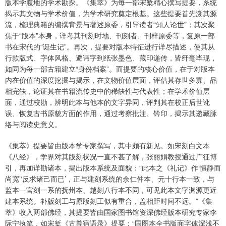
版本学腹地的学术勘探。《集萃》为每一部宋椠精心撰写提要，系统
揭示其文物与学术价值，为学术研究奠定根基。这些提要首先溯其源
流，梳理典籍的编撰背景与著述原委，引导读者“知人论世”；其次聚
焦于“版本”本身，详考其刊刻时地、刊刻者、刊梓原委等，复原一部
书在宋代的“诞生记”。再次，提要对版本特征进行详尽描述，使其从
行款版式、字体风格、避讳字到纸张墨色、藏印递传，皆纤毫毕现，
如同为每一部古籍建立“身份档案”。而提要的核心价值，在于对版本
内在价值的深度挖掘与揭示，在文物价值层面，评估其存世多寡、品
相完缺，论证其在书籍流传史中的稀缺性与代表性；在学术价值层
面，通过校勘，辨明此本与他本的文字异同，评判其在校正后世讹
误、恢复古书原貌方面的作用，通过考察批注、钤印，揭示其递藏脉
络与阅读史意义。
《集萃》提要皆由版本学专家撰写，其中颇有新见。如宋刻白文本
《八经》，学界对其版刻状况一直不甚了解，张丽娟教授通过广征博
引，再加详勘诸本，揭出版本系统及面貌：“此本之《礼记》作‘慎静而
尚宽’‘反求诸己而已’，正与建刻系统的余仁仲本、元十行本一致，与
监本—官刻一系的抚州本、越刻八行本不同，可见此本文字渊源更近
建本系统。补版刻工与原版刻工似有重合，盖相距时间不远。”《集
萃》收入两部佛经，其提要皆由国家图书馆资深佛经版本研究专家李
际宁执笔，如宋椠《古尊宿语录》提要：“国图本全书版面字体深浅不