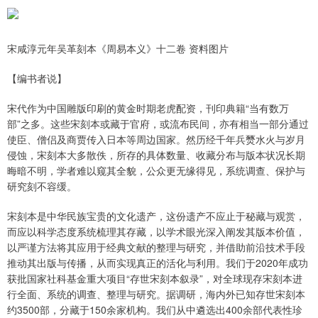
宋咸淳元年吴革刻本《周易本义》十二卷 资料图片
【编书者说】
宋代作为中国雕版印刷的黄金时期老虎配资，刊印典籍“当有数万
部”之多。这些宋刻本或藏于官府，或流布民间，亦有相当一部分通过
使臣、僧侣及商贾传入日本等周边国家。然历经千年兵燹水火与岁月
侵蚀，宋刻本大多散佚，所存的具体数量、收藏分布与版本状况长期
晦暗不明，学者难以窥其全貌，公众更无缘得见，系统调查、保护与
研究刻不容缓。
宋刻本是中华民族宝贵的文化遗产，这份遗产不应止于秘藏与观赏，
而应以科学态度系统梳理其存藏，以学术眼光深入阐发其版本价值，
以严谨方法将其应用于经典文献的整理与研究，并借助前沿技术手段
推动其出版与传播，从而实现真正的活化与利用。我们于2020年成功
获批国家社科基金重大项目“存世宋刻本叙录”，对全球现存宋刻本进
行全面、系统的调查、整理与研究。据调研，海内外已知存世宋刻本
约3500部，分藏于150余家机构。我们从中遴选出400余部代表性珍