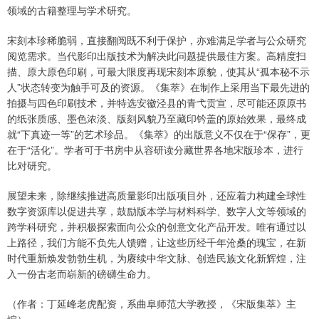
领域的古籍整理与学术研究。
宋刻本珍稀脆弱，直接翻阅既不利于保护，亦难满足学者与公众研究
阅览需求。当代影印出版技术为解决此问题提供最佳方案。高精度扫
描、原大原色印刷，可最大限度再现宋刻本原貌，使其从“孤本秘不示
人”状态转变为触手可及的资源。《集萃》在制作上采用当下最先进的
拍摄与四色印刷技术，并特选安徽泾县的青弋贡宣，尽可能还原原书
的纸张质感、墨色浓淡、版刻风貌乃至藏印钤盖的原始效果，最终成
就“下真迹一等”的艺术珍品。《集萃》的出版意义不仅在于“保存”，更
在于“活化”。学者可于书房中从容研读分藏世界各地宋版珍本，进行
比对研究。
展望未来，除继续推进高质量影印出版项目外，还应着力构建全球性
数字资源库以促进共享，鼓励版本学与材料科学、数字人文等领域的
跨学科研究，并积极探索面向公众的创意文化产品开发。唯有通过以
上路径，我们方能不负先人馈赠，让这些历经千年沧桑的瑰宝，在新
时代重新焕发勃勃生机，为赓续中华文脉、创造民族文化新辉煌，注
入一份古老而崭新的磅礴生命力。
（作者：丁延峰老虎配资，系曲阜师范大学教授，《宋版集萃》主