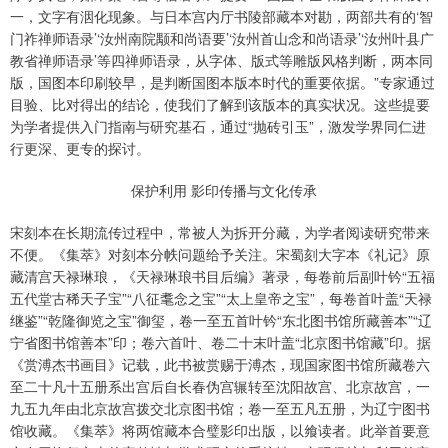
一，文字有洇化现象。与日本宫内厅书陵部藏本对勘，两部共有的‘智
门祚禅师语录’‘汝州南院颙和尚语要’‘汝州首山念和尚语录’‘汝州叶县广
教省禅师语录’等四禅师语录，从字体、版式等雕版风格判断，两本同
版，国图本印刷较早，是判断国图本版本时代的重要依据。”专家通过
目验、比对得出的结论，使我们了解到该版本的真实状况。这些提要
为学者提供入门指南与研究基石，通过“抛砖引玉”，激发学界同仁进
行更深、更专的探讨。
保护利用 影印传播与文化传承
宋刻本在长期流传过程中，常被人为拆开分藏，为学者阅读研究带来
不便。《集萃》对刻本分帙问题给予关注。宋蜀刻大字本《礼记》原
藏清宫天禄琳琅，《天禄琳琅书目后编》著录，每卷前后副叶钤“五福
五代堂古稀天子宝”“八征耄念之宝”“太上皇帝之宝”，每卷首叶盖“天禄
继鉴”“乾隆御览之宝”御玺，卷一至五首叶钤“东北图书馆所藏善本”“辽
宁省图书馆善本”印；卷六首叶、卷二十末叶盖“北京图书馆藏”印。据
《赏溥杰书画目》记载，此书被赏赐于溥杰，现国家图书馆所藏卷六
至二十凡十五册系出宫后自长春伪宫辗转至沈阳故宫、北京故宫，一
九五九年由北京故宫拨交北京图书馆；卷一至五凡五册，为辽宁图书
馆收藏。《集萃》将两馆藏本合璧影印出版，以飨读者。此举首要意