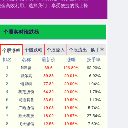
资金高效利用。选择我们，享受便捷的线上操
个股实时涨跌榜
个股跌幅
个股流入
个股流出
换手率
个股涨幅
排名
名称
最新价
涨幅
换手率
1
N津富
39.6
126.80%
62.20%
2
威尔高
39.83
20.01%
16.92%
3
锴威特
77.82
20.00%
1.04%
4
科翔股份
64.32
20.00%
11.79%
5
蜀道装备
33.61
19.99%
11.13%
6
广哈通信
19.03
19.99%
5.74%
7
欣天科技
18.02
19.97%
27.54%
8
飞天诚信
12.56
19.96%
7.60%