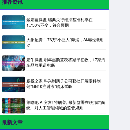
推荐资讯
聚宏鑫操盘 瑞典央行维持基准利率在
1.750%不变，符合预期
大象配资 1.76万“小巨人”奔涌，AI与出海潮
动
宏牛操盘 明年起购置税将减半征收，17家汽
车品牌承诺兜底
跟投之家 科兴制药子公司获批开展眼科制
剂“GB10注射液”临床试验
策略吧 AI突发! 特朗普, 最新签署在联邦层面
统一对人工智能领域的监管规则
最新文章