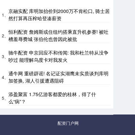
京融实配 库明加抬价到2000万不肯松口, 骑士居
1、
然打算再压榨哈登凑薪资
恒利配资 詹姆斯或住纽约搭乘直升机参赛! 被吐
2、
槽羞辱费城 张伯伦也曾因此被批
驰牛配资 申京回应不和传闻: 我和杜兰特从没争
3、
吵过 能理解乌度卡对我发火
通牛网 重磅辟谣! 名记证实湖鹰未实质谈判库明
4、
加签换, 湖人引援遭遇阻碍
添盈聚富 1.75亿游客都爱的桂林，得了什
5、
么“病”？
配资门户网