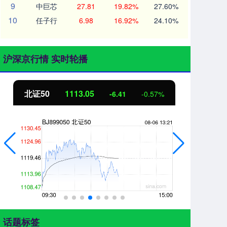
9
中巨芯
27.81
19.82%
27.60%
10
任子行
6.98
16.92%
24.10%
沪深京行情 实时轮播
北证50
1113.05
创
-6.41
-0.57%
话题标签