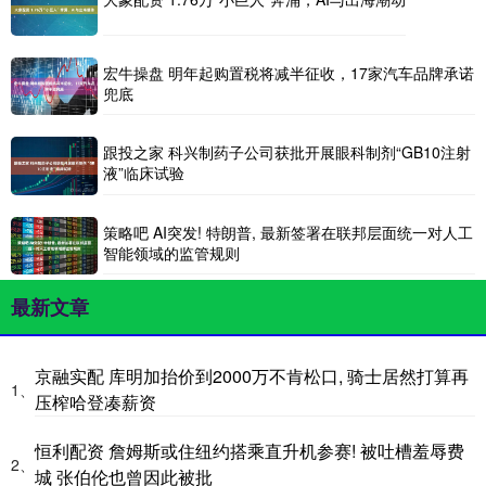
宏牛操盘 明年起购置税将减半征收，17家汽车品牌承诺
兜底
跟投之家 科兴制药子公司获批开展眼科制剂“GB10注射
液”临床试验
策略吧 AI突发! 特朗普, 最新签署在联邦层面统一对人工
智能领域的监管规则
最新文章
京融实配 库明加抬价到2000万不肯松口, 骑士居然打算再
1、
压榨哈登凑薪资
恒利配资 詹姆斯或住纽约搭乘直升机参赛! 被吐槽羞辱费
2、
城 张伯伦也曾因此被批