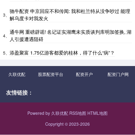
驰牛配资 申京回应不和传闻: 我和杜兰特从没争吵过 能理
3、
解乌度卡对我发火
通牛网 重磅辟谣! 名记证实湖鹰未实质谈判库明加签换, 湖
4、
人引援遭遇阻碍
添盈聚富 1.75亿游客都爱的桂林，得了什么“病”？
5、
久联优配
股票配资平台
配资开户
配资门户网
友情链接：
Powered by
久联优配
RSS地图
HTML地图
Copyright
© 2023-2026