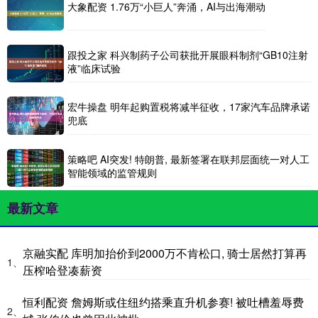
大象配资 1.76万“小巨人”奔涌，AI与出海潮动
跟投之家 科兴制药子公司获批开展眼科制剂“GB10注射
液”临床试验
宏牛操盘 明年起购置税将减半征收，17家汽车品牌承诺
兜底
策略吧 AI突发! 特朗普, 最新签署在联邦层面统一对人工
智能领域的监管规则
最新文章
京融实配 库明加抬价到2000万不肯松口, 骑士居然打算再
1、
压榨哈登凑薪资
恒利配资 詹姆斯或住纽约搭乘直升机参赛! 被吐槽羞辱费
2、