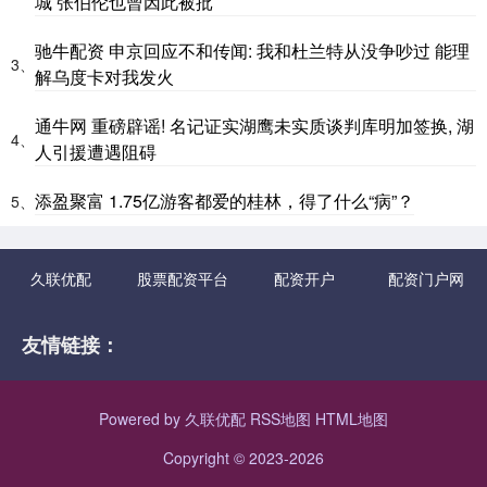
城 张伯伦也曾因此被批
驰牛配资 申京回应不和传闻: 我和杜兰特从没争吵过 能理
3、
解乌度卡对我发火
通牛网 重磅辟谣! 名记证实湖鹰未实质谈判库明加签换, 湖
4、
人引援遭遇阻碍
添盈聚富 1.75亿游客都爱的桂林，得了什么“病”？
5、
久联优配
股票配资平台
配资开户
配资门户网
友情链接：
Powered by
久联优配
RSS地图
HTML地图
Copyright
© 2023-2026