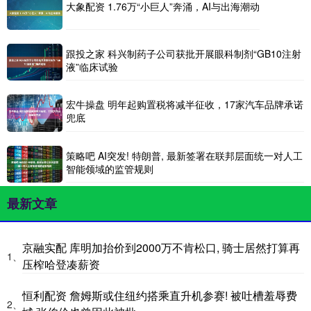
大象配资 1.76万“小巨人”奔涌，AI与出海潮动
跟投之家 科兴制药子公司获批开展眼科制剂“GB10注射
液”临床试验
宏牛操盘 明年起购置税将减半征收，17家汽车品牌承诺
兜底
策略吧 AI突发! 特朗普, 最新签署在联邦层面统一对人工
智能领域的监管规则
最新文章
京融实配 库明加抬价到2000万不肯松口, 骑士居然打算再
1、
压榨哈登凑薪资
恒利配资 詹姆斯或住纽约搭乘直升机参赛! 被吐槽羞辱费
2、