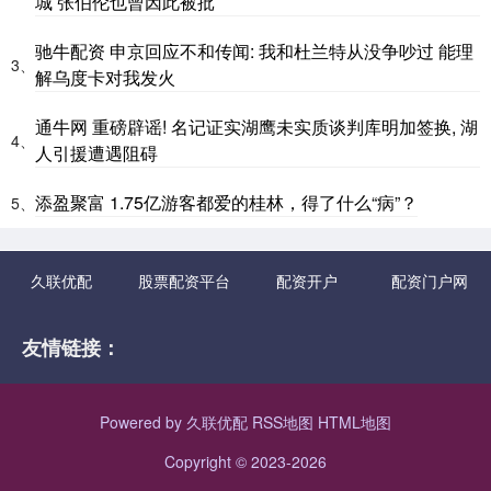
城 张伯伦也曾因此被批
驰牛配资 申京回应不和传闻: 我和杜兰特从没争吵过 能理
3、
解乌度卡对我发火
通牛网 重磅辟谣! 名记证实湖鹰未实质谈判库明加签换, 湖
4、
人引援遭遇阻碍
添盈聚富 1.75亿游客都爱的桂林，得了什么“病”？
5、
久联优配
股票配资平台
配资开户
配资门户网
友情链接：
Powered by
久联优配
RSS地图
HTML地图
Copyright
© 2023-2026