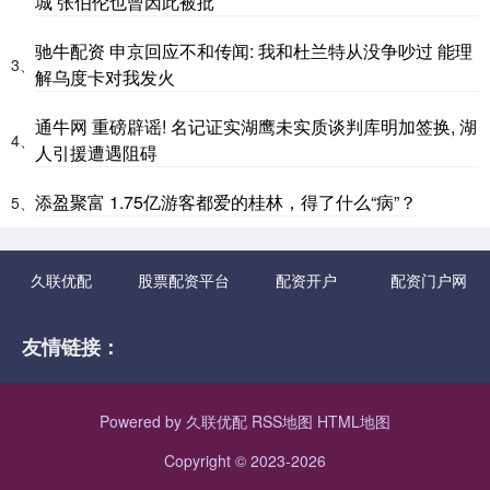
城 张伯伦也曾因此被批
驰牛配资 申京回应不和传闻: 我和杜兰特从没争吵过 能理
3、
解乌度卡对我发火
通牛网 重磅辟谣! 名记证实湖鹰未实质谈判库明加签换, 湖
4、
人引援遭遇阻碍
添盈聚富 1.75亿游客都爱的桂林，得了什么“病”？
5、
久联优配
股票配资平台
配资开户
配资门户网
友情链接：
Powered by
久联优配
RSS地图
HTML地图
Copyright
© 2023-2026