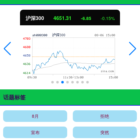
北证50
1122.88
%
3.42
0.30%
话题标签
8月
拒绝
宣布
突然