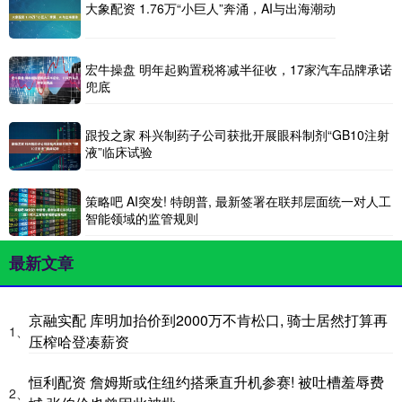
大象配资 1.76万“小巨人”奔涌，AI与出海潮动
宏牛操盘 明年起购置税将减半征收，17家汽车品牌承诺
兜底
跟投之家 科兴制药子公司获批开展眼科制剂“GB10注射
液”临床试验
策略吧 AI突发! 特朗普, 最新签署在联邦层面统一对人工
智能领域的监管规则
最新文章
京融实配 库明加抬价到2000万不肯松口, 骑士居然打算再
1、
压榨哈登凑薪资
恒利配资 詹姆斯或住纽约搭乘直升机参赛! 被吐槽羞辱费
2、