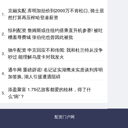
京融实配 库明加抬价到2000万不肯松口, 骑士居
1、
然打算再压榨哈登凑薪资
恒利配资 詹姆斯或住纽约搭乘直升机参赛! 被吐
2、
槽羞辱费城 张伯伦也曾因此被批
驰牛配资 申京回应不和传闻: 我和杜兰特从没争
3、
吵过 能理解乌度卡对我发火
通牛网 重磅辟谣! 名记证实湖鹰未实质谈判库明
4、
加签换, 湖人引援遭遇阻碍
添盈聚富 1.75亿游客都爱的桂林，得了什
5、
么“病”？
配资门户网