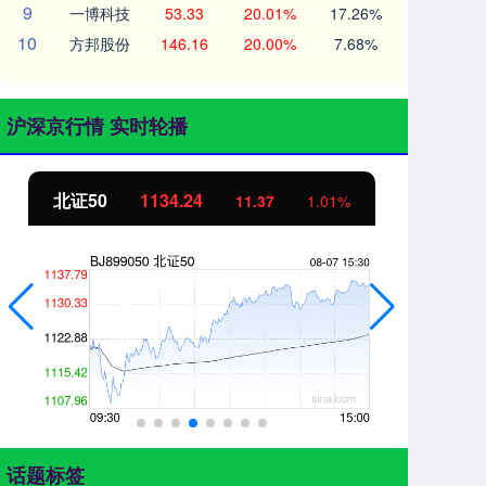
9
一博科技
53.33
20.01%
17.26%
10
方邦股份
146.16
20.00%
7.68%
沪深京行情 实时轮播
北证50
1134.24
创
11.37
1.01%
话题标签