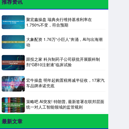
推荐资讯
聚宏鑫操盘 瑞典央行维持基准利率在
1.750%不变，符合预期
大象配资 1.76万“小巨人”奔涌，AI与出海潮
动
跟投之家 科兴制药子公司获批开展眼科制
剂“GB10注射液”临床试验
宏牛操盘 明年起购置税将减半征收，17家汽
车品牌承诺兜底
策略吧 AI突发! 特朗普, 最新签署在联邦层面
统一对人工智能领域的监管规则
最新文章