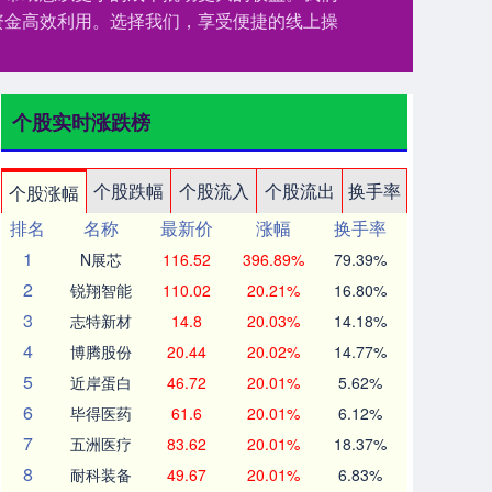
资金高效利用。选择我们，享受便捷的线上操
个股实时涨跌榜
个股跌幅
个股流入
个股流出
换手率
个股涨幅
排名
名称
最新价
涨幅
换手率
1
N展芯
116.52
396.89%
79.39%
2
锐翔智能
110.02
20.21%
16.80%
3
志特新材
14.8
20.03%
14.18%
4
博腾股份
20.44
20.02%
14.77%
5
近岸蛋白
46.72
20.01%
5.62%
6
毕得医药
61.6
20.01%
6.12%
7
五洲医疗
83.62
20.01%
18.37%
8
耐科装备
49.67
20.01%
6.83%