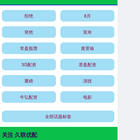
拒绝
8月
突然
宣布
常盈股票
黄景瑜
3G配资
君盈配资
重磅
演技
牛弘配资
电影
全部话题标签
关注 久联优配