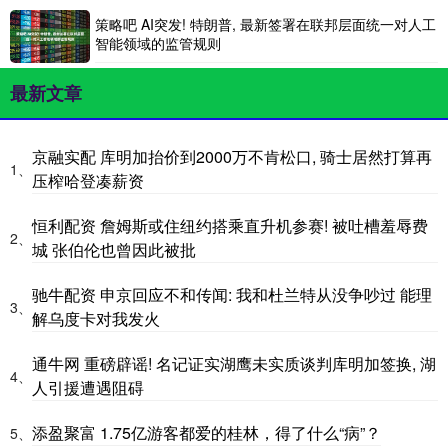
策略吧 AI突发! 特朗普, 最新签署在联邦层面统一对人工
智能领域的监管规则
最新文章
京融实配 库明加抬价到2000万不肯松口, 骑士居然打算再
1、
压榨哈登凑薪资
恒利配资 詹姆斯或住纽约搭乘直升机参赛! 被吐槽羞辱费
2、
城 张伯伦也曾因此被批
驰牛配资 申京回应不和传闻: 我和杜兰特从没争吵过 能理
3、
解乌度卡对我发火
通牛网 重磅辟谣! 名记证实湖鹰未实质谈判库明加签换, 湖
4、
人引援遭遇阻碍
添盈聚富 1.75亿游客都爱的桂林，得了什么“病”？
5、