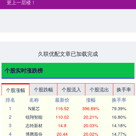
更上一层楼！
久联优配文章已加载完成
个股实时涨跌榜
个股跌幅
个股流入
个股流出
换手率
个股涨幅
排名
名称
最新价
涨幅
换手率
1
N展芯
116.52
396.89%
79.39%
2
锐翔智能
110.02
20.21%
16.80%
3
志特新材
14.8
20.03%
14.18%
4
博腾股份
20.44
20.02%
14.77%